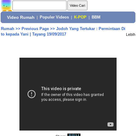
Video Rumah
|
Populer Videos
|
K-POP
|
BBM
Rumah
>>
Previous Page
>>
Jodoh Yang Tertukar : Permintaan Di
to kepada Yani | Tayang 19/09/2017
Lebih