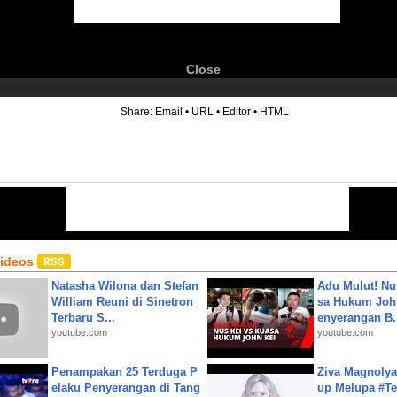
Close
6
Share:
Email
•
URL
•
Editor
•
HTML
Videos
Natasha Wilona dan Stefan
Adu Mulut! Nu
William Reuni di Sinetron
sa Hukum John
Terbaru S...
enyerangan B.
youtube.com
youtube.com
Penampakan 25 Terduga P
Ziva Magnolya
elaku Penyerangan di Tang
up Melupa #Te