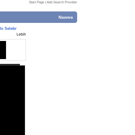
Start Page
|
Add Search Provider
Nawwa
o Selebr
Lebih