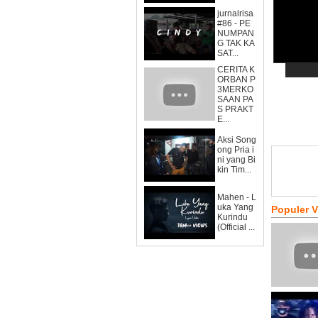
jurnalrisa
#86 - PE
NUMPAN
G TAK KA
SAT...
CERITA K
ORBAN P
3MERKO
SAAN PA
S PRAKT
E...
Aksi Song
ong Pria i
ni yang Bi
kin Tim...
Mahen - L
uka Yang
Populer 
Kurindu
(Official ...