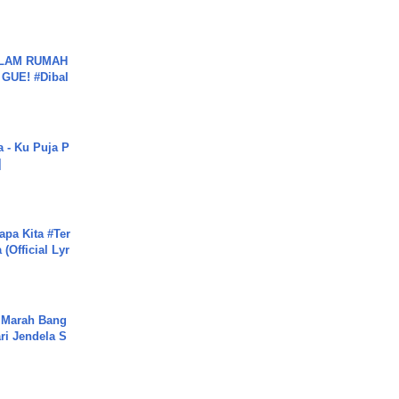
DALAM RUMAH
GUE! #Dibal
a - Ku Puja P
]
apa Kita #Ter
(Official Lyr
 Marah Bang
ari Jendela S
.