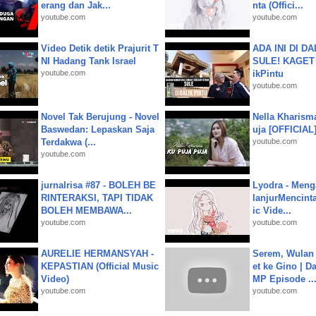
erang dan Jak...
nta (Offici...
youtube.com
youtube.com
Video Detik detik Prajurit T
ADA INI DI 
NI Hadang Tank Israel
SULE! KAGET 
youtube.com
ikPintu
youtube.com
Novel Tak Berujung - Novel
Nella Kharism
Baswedan: Lepaskan Saja
uja [OFFICIAL
Terdakwa (...
youtube.com
youtube.com
jurnalrisa #87 - BOLEH BE
Lyodra - Meng
RINTERAKSI, TAPI TIDAK
lanjurMencinta 
BOLEH MEMBAWA...
ic Vide...
youtube.com
youtube.com
AURELIE HERMANSYAH -
Serem, Wulan
KEPASTIAN (Official Music
et ke Gino | D
Video)
MP Episode ..
youtube.com
youtube.com