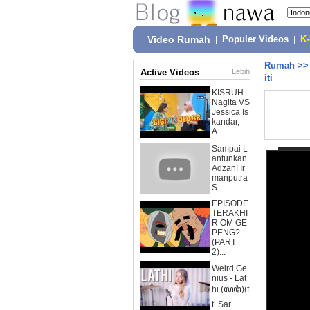
Video Rumah
|
Populer Videos
|
K
Rumah
>
Active Videos
Lebih
iti
KISRUH
Nagita VS
Jessica Is
kandar,
A...
Sampai L
antunkan
Adzan! Ir
manputra
S...
EPISODE
TERAKHI
R OM GE
PENG?
(PART
2)...
Weird Ge
nius - Lat
hi (ꦭꦛꦶ)(f
t. Sar...