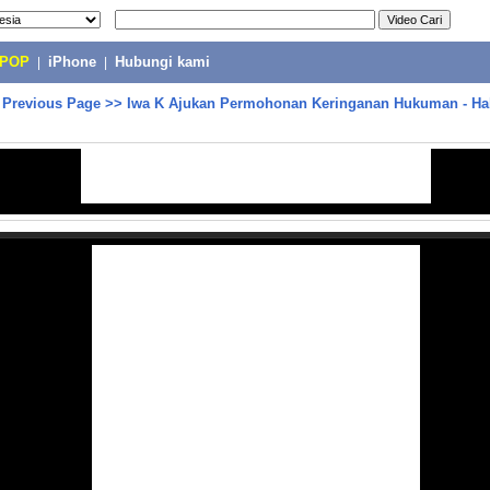
-POP
|
iPhone
|
Hubungi kami
>
Previous Page
>>
Iwa K Ajukan Permohonan Keringanan Hukuman - Hal