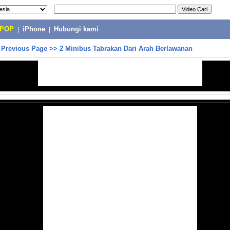
-POP
|
iPhone
|
Hubungi kami
>
Previous Page
>>
2 Minibus Tabrakan Dari Arah Berlawanan