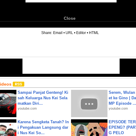
Close
6
Share:
Email
•
URL
•
Editor
•
HTML
Videos
Sampai Panjat Genteng! Ki
Serem, Wulan
sah Keluarga Nus Kei Sela
et ke Gino | D
matkan Diri...
MP Episode ..
youtube.com
youtube.com
Karena Sengketa Tanah? In
EPISODE TER
i Pengakuan Langsung dar
EPENG? (PART
i Nus Kei So...
G PELO