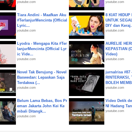
youtube.com
youtube.com
Tiara Andini - Maafkan Aku
8 KIAT HIDUP
#TerlanjurMencinta (Official
UNTUK SEGALA
Lyric...
DIY dan Keraj.
youtube.com
youtube.com
Lyodra - Mengapa Kita #Ter
AURELIE HER
lanjurMencinta (Official Lyr
KEPASTIAN (Of
ic Vide...
Video)
youtube.com
youtube.com
Novel Tak Berujung - Novel
jurnalrisa #8
Baswedan: Lepaskan Saja
RINTERAKSI, 
Terdakwa (...
BOLEH MEMBA
youtube.com
youtube.com
Belum Lama Bebas, Bos Pr
Video Detik det
eman Jakarta John Kei Ke
NI Hadang Tank
mbali Ditangk...
youtube.com
youtube.com