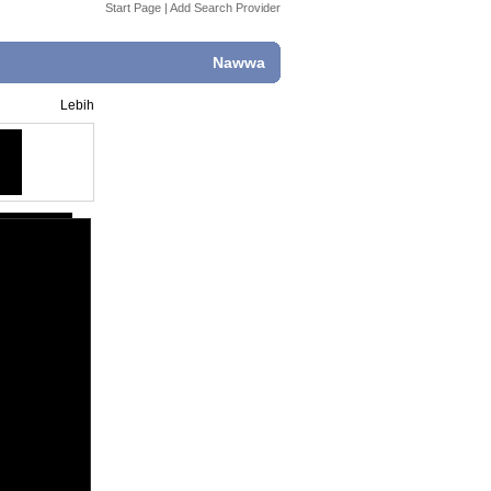
Start Page
|
Add Search Provider
Nawwa
Lebih