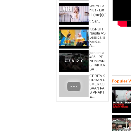
Weird Ge
nius - Lat
hi (ꦭꦛꦶ)(f
t. Sar...
KISRUH
Nagita VS
Jessica Is
kandar,
A...
jurnalrisa
#86 - PE
NUMPAN
G TAK KA
SAT...
CERITA K
ORBAN P
Populer 
3MERKO
SAAN PA
S PRAKT
E...