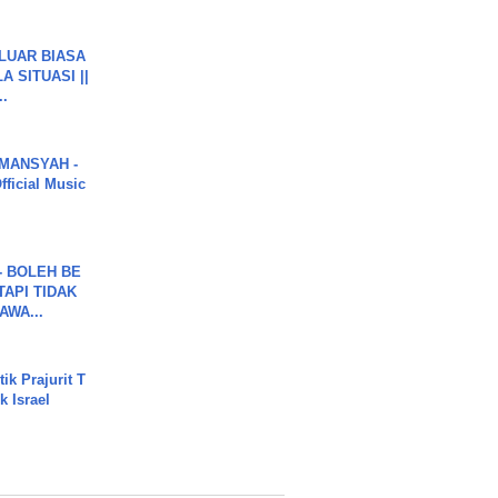
 LUAR BIASA
 SITUASI ||
..
MANSYAH -
ficial Music
7 - BOLEH BE
TAPI TIDAK
WA...
ik Prajurit T
 Israel