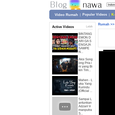
Video Rumah
|
Populer Videos
|
K
Rumah
>
Active Videos
Lebih
BINTANG
EMON D
ARI GA S
ENGAJA
SAMPE
N...
Aksi Song
ong Pria i
ni yang Bi
kin Tim...
Mahen - L
uka Yang
Kurindu
(Official ...
Sampai L
antunkan
Adzan! Ir
manputra
S...