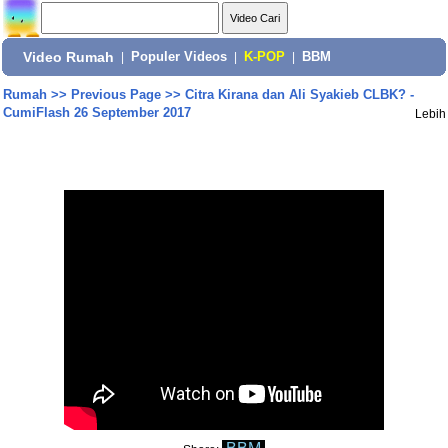
Video Rumah
|
Populer Videos
|
K-POP
|
BBM
Rumah
>>
Previous Page
>>
Citra Kirana dan Ali Syakieb CLBK? -
CumiFlash 26 September 2017
Lebih