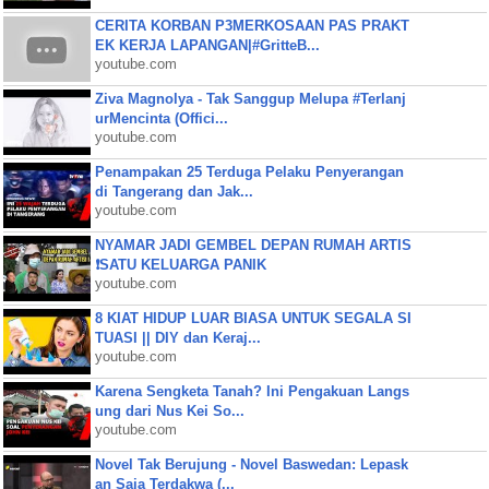
CERITA KORBAN P3MERKOSAAN PAS PRAKT
EK KERJA LAPANGAN|#GritteB...
youtube.com
Ziva Magnolya - Tak Sanggup Melupa #Terlanj
urMencinta (Offici...
youtube.com
Penampakan 25 Terduga Pelaku Penyerangan
di Tangerang dan Jak...
youtube.com
NYAMAR JADI GEMBEL DEPAN RUMAH ARTIS
❗SATU KELUARGA PANIK
youtube.com
8 KIAT HIDUP LUAR BIASA UNTUK SEGALA SI
TUASI || DIY dan Keraj...
youtube.com
Karena Sengketa Tanah? Ini Pengakuan Langs
ung dari Nus Kei So...
youtube.com
Novel Tak Berujung - Novel Baswedan: Lepask
an Saja Terdakwa (...