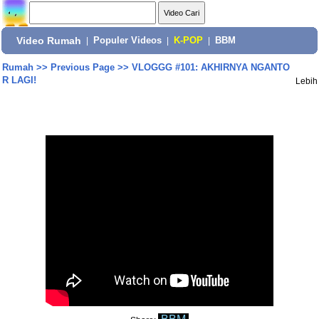
Video Rumah
|
Populer Videos
|
K-POP
|
BBM
Rumah
>>
Previous Page
>>
VLOGGG #101: AKHIRNYA NGANTO
R LAGI!
Lebih