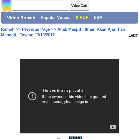
Video Rumah
|
Populer Videos
|
K-POP
|
BBM
Rumah
>>
Previous Page
>>
Anak Masjid : Ilham Akan Ajari Fari
Mengaji | Tayang 13/10/2017
Lebih