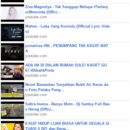
Ziva Magnolya - Tak Sanggup Melupa #Terlanj
urMencinta (Offici...
youtube.com
Mahen - Luka Yang Kurindu (Official Lyric Vide
o)
youtube.com
jurnalrisa #86 - PENUMPANG TAK KASAT MAT
A
youtube.com
ADA INI DI DALAM RUMAH SULE! KAGET GU
E! #DibalikPintu
youtube.com
Novel Baswedan Tunjukkan Bukti Air Keras da
n Foto Pelaku Peng...
youtube.com
Safira Inema - Banyu Moto - Dj Santuy Full Bas
s Horeg (Offici...
youtube.com
8 KIAT HIDUP LUAR BIASA UNTUK SEGALA SI
TUASI || DIY dan Keraj...