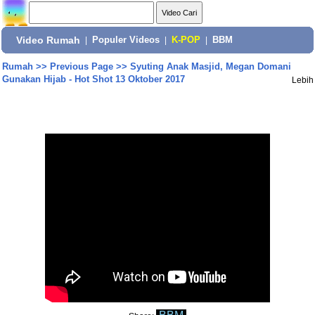
Video Rumah
|
Populer Videos
|
K-POP
|
BBM
Rumah
>>
Previous Page
>>
Syuting Anak Masjid, Megan Domani
Gunakan Hijab - Hot Shot 13 Oktober 2017
Lebih