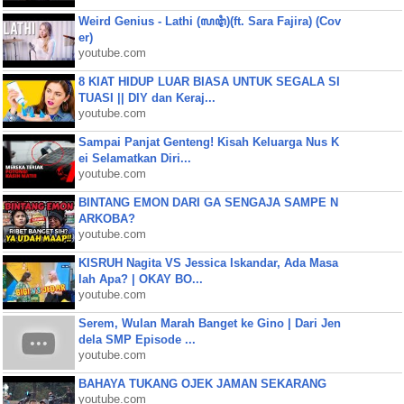
Weird Genius - Lathi (ꦭꦛꦶ)(ft. Sara Fajira) (Cov
er)
youtube.com
8 KIAT HIDUP LUAR BIASA UNTUK SEGALA SI
TUASI || DIY dan Keraj...
youtube.com
Sampai Panjat Genteng! Kisah Keluarga Nus K
ei Selamatkan Diri...
youtube.com
BINTANG EMON DARI GA SENGAJA SAMPE N
ARKOBA?
youtube.com
KISRUH Nagita VS Jessica Iskandar, Ada Masa
lah Apa? | OKAY BO...
youtube.com
Serem, Wulan Marah Banget ke Gino | Dari Jen
dela SMP Episode ...
youtube.com
BAHAYA TUKANG OJEK JAMAN SEKARANG
youtube.com