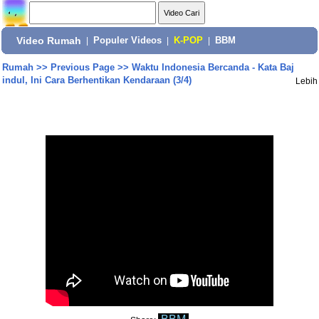
Video Rumah
|
Populer Videos
|
K-POP
|
BBM
Rumah
>>
Previous Page
>>
Waktu Indonesia Bercanda - Kata Baj
indul, Ini Cara Berhentikan Kendaraan (3/4)
Lebih