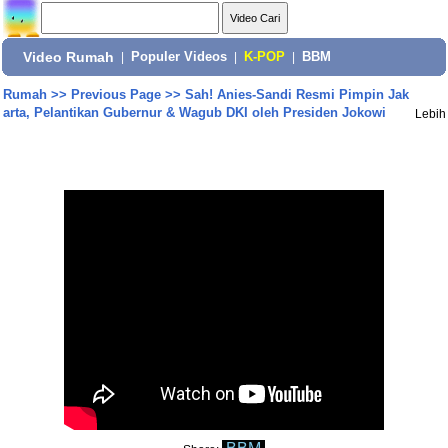
Video Rumah
|
Populer Videos
|
K-POP
|
BBM
Rumah
>>
Previous Page
>>
Sah! Anies-Sandi Resmi Pimpin Jak
arta, Pelantikan Gubernur & Wagub DKI oleh Presiden Jokowi
Lebih