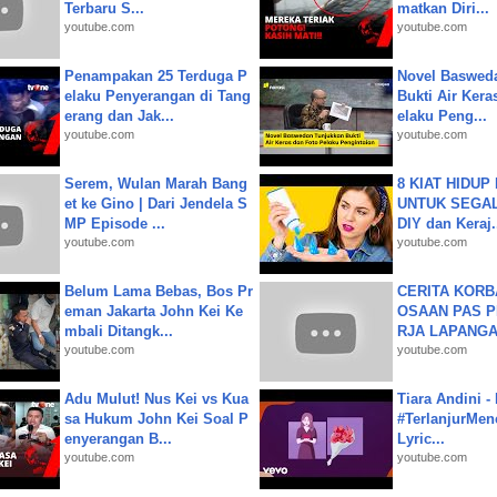
Terbaru S...
matkan Diri...
youtube.com
youtube.com
Penampakan 25 Terduga P
Novel Baswed
elaku Penyerangan di Tang
Bukti Air Kera
erang dan Jak...
elaku Peng...
youtube.com
youtube.com
Serem, Wulan Marah Bang
8 KIAT HIDUP
et ke Gino | Dari Jendela S
UNTUK SEGALA
MP Episode ...
DIY dan Keraj.
youtube.com
youtube.com
Belum Lama Bebas, Bos Pr
CERITA KOR
eman Jakarta John Kei Ke
OSAAN PAS 
mbali Ditangk...
RJA LAPANGAN|
youtube.com
youtube.com
Adu Mulut! Nus Kei vs Kua
Tiara Andini -
sa Hukum John Kei Soal P
#TerlanjurMenc
enyerangan B...
Lyric...
youtube.com
youtube.com