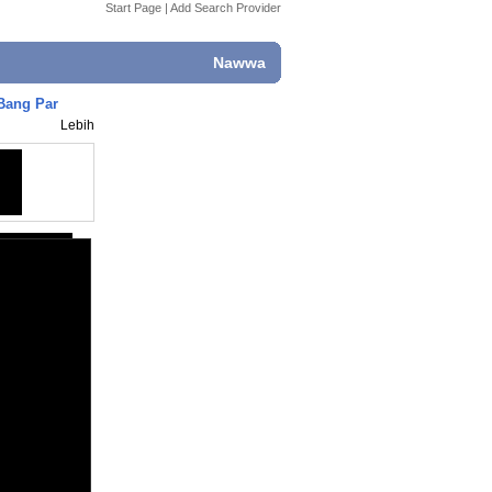
Start Page
|
Add Search Provider
Nawwa
Bang Par
Lebih