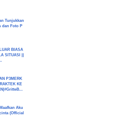
an Tunjukkan
s dan Foto P
 LUAR BIASA
 SITUASI ||
..
BAN P3MERK
PRAKTEK KE
#GritteB...
 Maafkan Aku
inta (Official