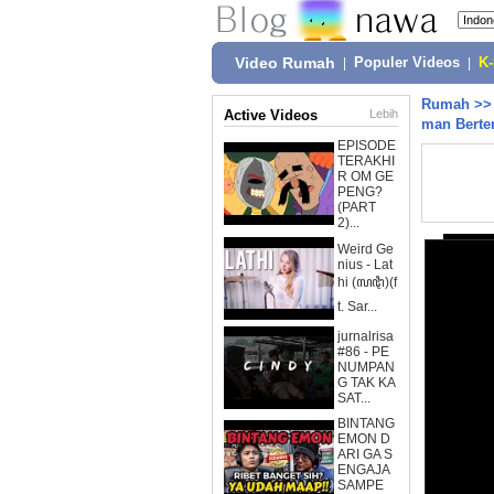
Video Rumah
|
Populer Videos
|
K
Rumah
>
Active Videos
Lebih
man Berte
EPISODE
TERAKHI
R OM GE
PENG?
(PART
2)...
Weird Ge
nius - Lat
hi (ꦭꦛꦶ)(f
t. Sar...
jurnalrisa
#86 - PE
NUMPAN
G TAK KA
SAT...
BINTANG
EMON D
ARI GA S
ENGAJA
SAMPE