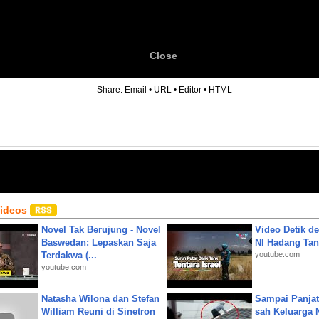
Close
6
Share:
Email
•
URL
•
Editor
•
HTML
Videos
Novel Tak Berujung - Novel
Video Detik det
Baswedan: Lepaskan Saja
NI Hadang Tank
Terdakwa (...
youtube.com
youtube.com
Natasha Wilona dan Stefan
Sampai Panjat
William Reuni di Sinetron
sah Keluarga 