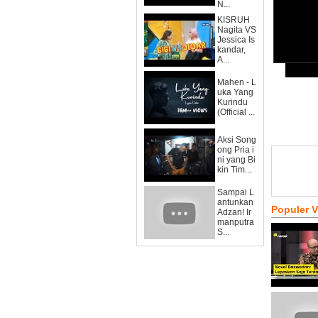
N...
KISRUH
Nagita VS
Jessica Is
kandar,
A...
Mahen - L
uka Yang
Kurindu
(Official ...
Aksi Song
ong Pria i
ni yang Bi
kin Tim...
Sampai L
antunkan
Populer 
Adzan! Ir
manputra
S...