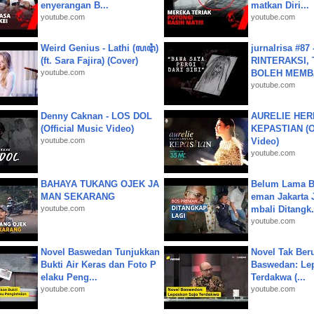
enyerangan B...
matkan Diri...
youtube.com
youtube.com
Weird Genius - Lathi (ꦭꦛꦶ)
jurnalrisa #8
(ft. Sara Fajira) (Cover)
RINTERAKSI, 
youtube.com
BOLEH MEMBA
youtube.com
Denny Caknan - LOS DOL
AURELIE HER
(Official Music Video)
KEPASTIAN (Of
youtube.com
Video)
youtube.com
BAHAYA TUKANG OJEK JA
Belum Lama B
MAN SEKARANG
eman Jakarta 
youtube.com
mbali Ditangk.
youtube.com
Novel Baswedan Tunjukkan
Novel Tak Ber
Bukti Air Keras dan Foto P
Baswedan: Le
elaku Peng...
Terdakwa (...
youtube.com
youtube.com