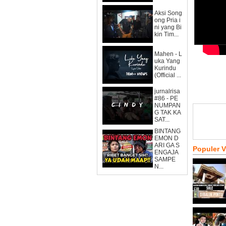
Aksi Song
ong Pria i
ni yang Bi
kin Tim...
Mahen - L
uka Yang
Kurindu
(Official ...
jurnalrisa
#86 - PE
NUMPAN
G TAK KA
SAT...
BINTANG
EMON D
ARI GA S
Populer 
ENGAJA
SAMPE
N...