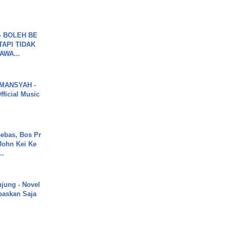
7 - BOLEH BE
TAPI TIDAK
WA...
MANSYAH -
ficial Music
ebas, Bos Pr
John Kei Ke
..
ujung - Novel
paskan Saja