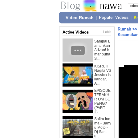
Video Rumah
|
Populer Videos
|
K
Rumah
>
Active Videos
Lebih
Kecantika
Sampai L
antunkan
Adzan! Ir
manputra
S...
KISRUH
Nagita VS
Jessica Is
kandar,
A...
EPISODE
TERAKHI
R OM GE
PENG?
(PART
2)...
Safira Ine
ma - Bany
u Moto -
Dj Sant
u...