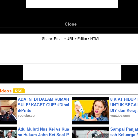
Close
6
Share:
Email
•
URL
•
Editor
•
HTML
Videos
ADA INI DI DALAM RUMAH
8 KIAT HIDUP
SULE! KAGET GUE! #Dibal
UNTUK SEGALA
ikPintu
DIY dan Keraj.
youtube.com
youtube.com
Adu Mulut! Nus Kei vs Kua
Sampai Panjat
sa Hukum John Kei Soal P
sah Keluarga 