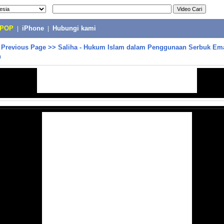
-POP
|
iPhone
|
Hubungi kami
>
Previous Page
>>
Saliha - Hukum Islam dalam Penggunaan Serbuk Em
n