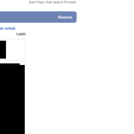
Start Page
|
Add Search Provider
Nawwa
as untuk
Lebih