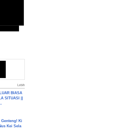
Lebih
 LUAR BIASA
 SITUASI ||
..
 Genteng! Ki
Nus Kei Sela