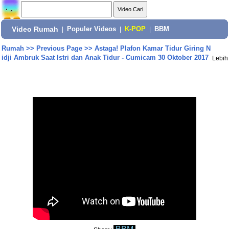
Video Rumah
|
Populer Videos
|
K-POP
|
BBM
Rumah
>>
Previous Page
>>
Astaga! Plafon Kamar Tidur Giring N
idji Ambruk Saat Istri dan Anak Tidur - Cumicam 30 Oktober 2017
Lebih