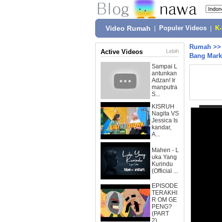
Video Rumah
|
Populer Videos
|
K
Rumah
>
Active Videos
Lebih
Bang Mark
Sampai L
antunkan
Adzan! Ir
manputra
S...
KISRUH
Nagita VS
Jessica Is
kandar,
A...
Mahen - L
uka Yang
Kurindu
(Official ...
EPISODE
TERAKHI
R OM GE
PENG?
(PART
2)...