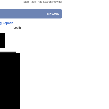
Start Page
|
Add Search Provider
Nawwa
g kepada
Lebih