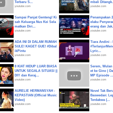
Terbaru S...
mbali Ditangk.
youtube.com
youtube.com
Sampai Panjat Genteng! Ki
Penampakan 2
sah Keluarga Nus Kei Sela
elaku Penyera
matkan Diri...
erang dan Jak.
youtube.com
youtube.com
ADA INI DI DALAM RUMAH
Tiara Andini -
SULE! KAGET GUE! #Dibal
#TerlanjurMenc
ikPintu
Lyric...
youtube.com
youtube.com
8 KIAT HIDUP LUAR BIASA
Serem, Wulan
UNTUK SEGALA SITUASI ||
et ke Gino | D
DIY dan Keraj...
MP Episode ..
youtube.com
youtube.com
AURELIE HERMANSYAH -
Novel Tak Ber
KEPASTIAN (Official Music
Baswedan: Le
Video)
Terdakwa (...
youtube.com
youtube.com