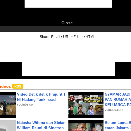
Close
6
Share:
Email
•
URL
•
Editor
•
HTML
Videos
Video Detik detik Prajurit T
NYAMAR JADI
NI Hadang Tank Israel
PAN RUMAH A
youtube.com
KELUARGA P
youtube.com
Natasha Wilona dan Stefan
Belum Lama B
William Reuni di Sinetron
eman Jakarta 