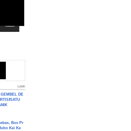
Lebih
 GEMBEL DE
RTIS❗SATU
ANIK
ebas, Bos Pr
John Kei Ke