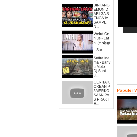
BINTANG
EMON D
ARI GA S
ENGAJA
SAMPE
N...
Weird Ge
nius - Lat
hi (ꦭꦛꦶ)(f
t. Sar...
Safira Ine
ma - Bany
u Moto -
Dj Sant
u...
CERITA K
ORBAN P
Populer 
3MERKO
SAAN PA
S PRAKT
E...