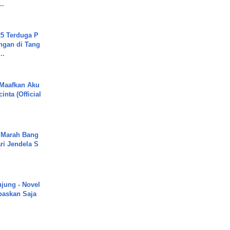
..
5 Terduga P
ngan di Tang
..
 Maafkan Aku
inta (Official
 Marah Bang
ari Jendela S
.
ujung - Novel
paskan Saja