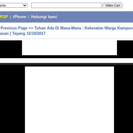
-POP
|
iPhone
|
Hubungi kami
>
Previous Page
>>
Tuhan Ada Di Mana-Mana : Kekesalan Warga Kampun
asan | Tayang 31/10/2017