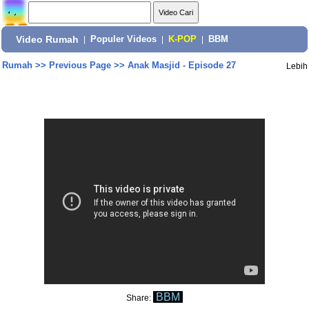
Video Rumah
|
Populer Videos
|
K-POP
|
BBM
Rumah
>>
Previous Page
>>
Anak Masjid - Episode 27
Lebih
BBM
Share: