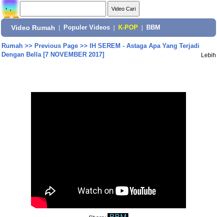
Video Rumah
|
Populer Videos
|
K-POP
|
BBM
Rumah
>>
Previous Page
>>
IH SEREM - Astaga Apa Yang Terjadi
Dengan Bella [7 NOVEMBER 2017]
Lebih