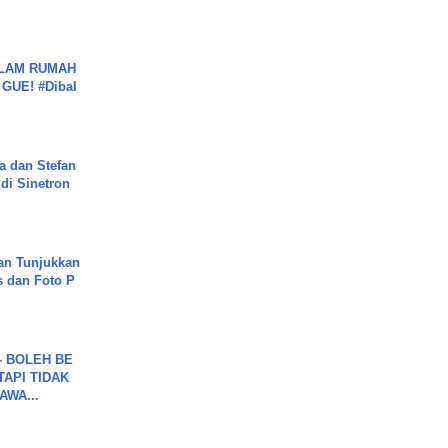
DALAM RUMAH
GUE! #Dibal
a dan Stefan
di Sinetron
an Tunjukkan
s dan Foto P
7 - BOLEH BE
TAPI TIDAK
WA...