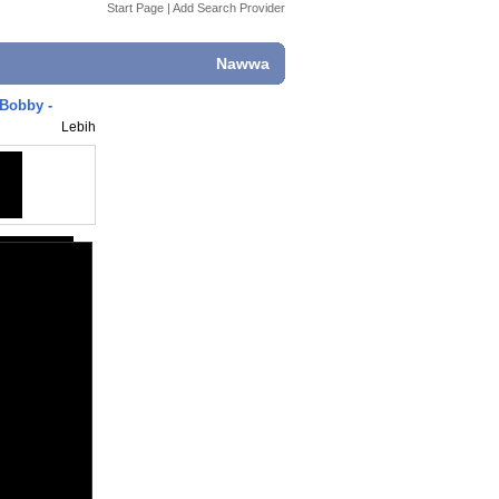
Start Page
|
Add Search Provider
Nawwa
 Bobby -
Lebih