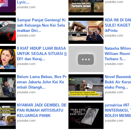
Lyric...
youtube.com
youtube.com
Sampai Panjat Genteng! Ki
ADA INI DI 
sah Keluarga Nus Kei Sela
SULE! KAGET 
matkan Diri...
ikPintu
youtube.com
youtube.com
8 KIAT HIDUP LUAR BIASA
Natasha Wilon
UNTUK SEGALA SITUASI ||
William Reuni 
DIY dan Keraj...
Terbaru S...
youtube.com
youtube.com
Belum Lama Bebas, Bos Pr
Novel Baswed
eman Jakarta John Kei Ke
Bukti Air Kera
mbali Ditangk...
elaku Peng...
youtube.com
youtube.com
NYAMAR JADI GEMBEL DE
jurnalrisa #8
PAN RUMAH ARTIS❗SATU
RINTERAKSI, 
KELUARGA PANIK
BOLEH MEMBA
youtube.com
youtube.com