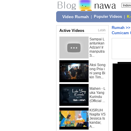
Video Rumah
|
Populer Videos
|
K
Rumah
>
Active Videos
Lebih
Cumicam 0
Sampai L
antunkan
Adzan! Ir
manputra
S...
Aksi Song
ong Pria i
ni yang Bi
kin Tim...
Mahen - L
uka Yang
Kurindu
(Official ...
KISRUH
Nagita VS
Jessica Is
kandar,
A...