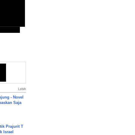
Lebih
ujung - Novel
paskan Saja
ik Prajurit T
 Israel