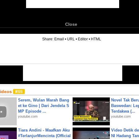
Close
6
Share:
Email
•
URL
•
Editor
•
HTML
Videos
Serem, Wulan Marah Bang
Novel Tak Ber
et ke Gino | Dari Jendela S
Baswedan: Le
MP Episode ...
Terdakwa (...
youtube.com
youtube.com
Tiara Andini - Maafkan Aku
Video Detik det
#TerlanjurMencinta (Official
NI Hadang Tank