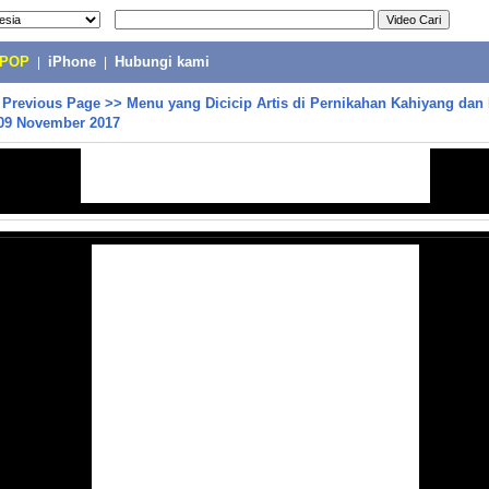
-POP
|
iPhone
|
Hubungi kami
>
Previous Page
>>
Menu yang Dicicip Artis di Pernikahan Kahiyang dan
9 November 2017