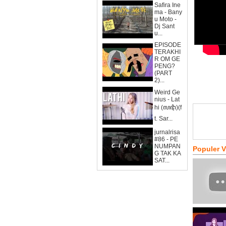
Safira Ine
ma - Bany
u Moto -
Dj Sant
u...
EPISODE
TERAKHI
R OM GE
PENG?
(PART
2)...
Weird Ge
nius - Lat
hi (ꦭꦛꦶ)(f
t. Sar...
jurnalrisa
#86 - PE
NUMPAN
Populer 
G TAK KA
SAT...