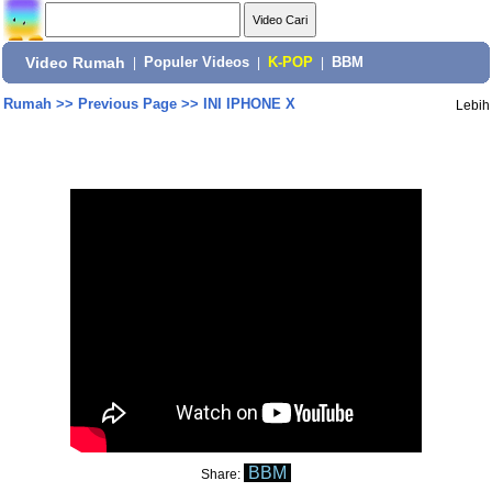
Video Rumah
|
Populer Videos
|
K-POP
|
BBM
Rumah
>>
Previous Page
>>
INI IPHONE X
Lebih
BBM
Share: