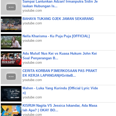
Sampai Lantunkan Adzan! Irmanputra Sidin Je
laskan Hubungan Is...
youtube.com
BAHAYA TUKANG OJEK JAMAN SEKARANG
youtube.com
Nella Kharisma - Ku Puja Puja [OFFICIAL]
youtube.com
Adu Mulut! Nus Kei vs Kuasa Hukum John Kei
Soal Penyerangan B...
youtube.com
CERITA KORBAN P3MERKOSAAN PAS PRAKT
EK KERJA LAPANGAN|#GritteB...
youtube.com
Mahen - Luka Yang Kurindu (Official Lyric Vide
o)
youtube.com
KISRUH Nagita VS Jessica Iskandar, Ada Masa
lah Apa? | OKAY BO...
youtube.com