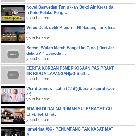
Novel Baswedan Tunjukkan Bukti Air Keras da
n Foto Pelaku Peng...
youtube.com
Video Detik detik Prajurit TNI Hadang Tank Isra
el
youtube.com
Serem, Wulan Marah Banget ke Gino | Dari Jen
dela SMP Episode ...
youtube.com
CERITA KORBAN P3MERKOSAAN PAS PRAKT
EK KERJA LAPANGAN|#GritteB...
youtube.com
Weird Genius - Lathi (ꦭꦛꦶ)(ft. Sara Fajira) (Cov
er)
youtube.com
ADA INI DI DALAM RUMAH SULE! KAGET GU
E! #DibalikPintu
youtube.com
jurnalrisa #86 - PENUMPANG TAK KASAT MAT
A