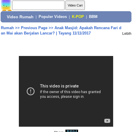
Video Rumah
|
Populer Videos
|
K-POP
|
BBM
Rumah
>>
Previous Page
>>
Anak Masjid: Apakah Rencana Fari d
an Mai akan Berjalan Lancar? | Tayang 11/11/2017
Lebih