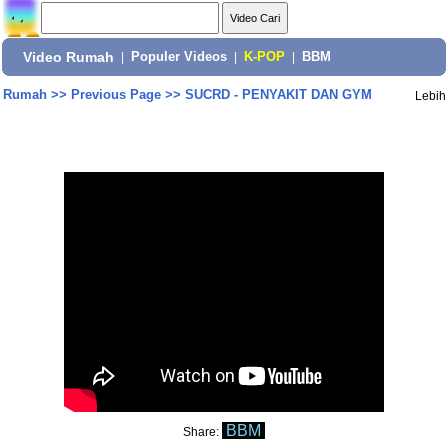
Video Rumah
|
Populer Videos
|
K-POP
|
BBM
Rumah
>>
Previous Page
>>
SUCRD - PENYAKIT DAN GYM
Lebih
BBM
Share: