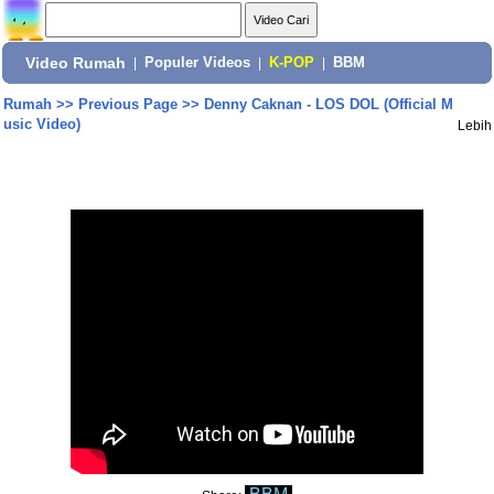
Video Rumah
|
Populer Videos
|
K-POP
|
BBM
Rumah
>>
Previous Page
>>
Denny Caknan - LOS DOL (Official M
usic Video)
Lebih