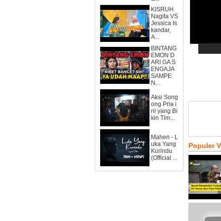
KISRUH
Nagita VS
Jessica Is
kandar,
A...
BINTANG
EMON D
ARI GA S
ENGAJA
SAMPE
N...
Aksi Song
ong Pria i
ni yang Bi
kin Tim...
Mahen - L
uka Yang
Populer 
Kurindu
(Official ...