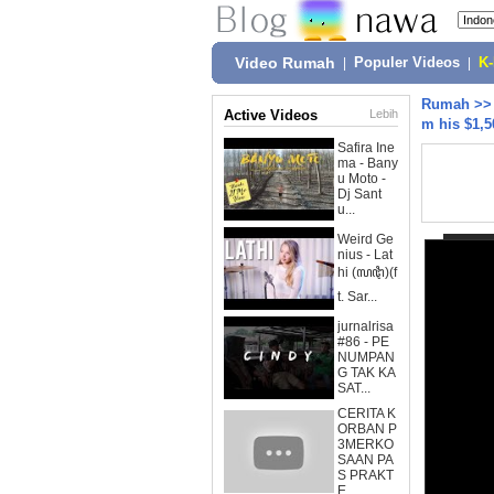
Video Rumah
|
Populer Videos
|
K
Rumah
>
Active Videos
Lebih
m his $1,5
Safira Ine
ma - Bany
u Moto -
Dj Sant
u...
Weird Ge
nius - Lat
hi (ꦭꦛꦶ)(f
t. Sar...
jurnalrisa
#86 - PE
NUMPAN
G TAK KA
SAT...
CERITA K
ORBAN P
3MERKO
SAAN PA
S PRAKT
E...