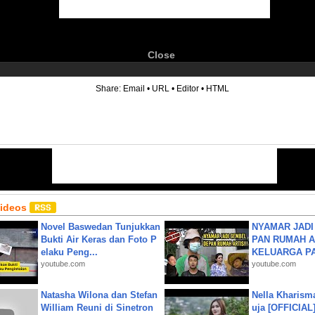
Close
6
Share:
Email
•
URL
•
Editor
•
HTML
Videos
Novel Baswedan Tunjukkan
NYAMAR JADI
Bukti Air Keras dan Foto P
PAN RUMAH A
elaku Peng...
KELUARGA P
youtube.com
youtube.com
Natasha Wilona dan Stefan
Nella Kharism
William Reuni di Sinetron
uja [OFFICIAL