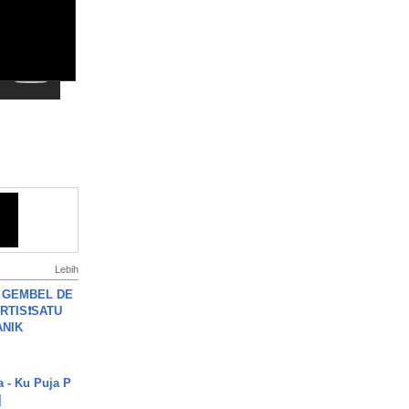
Lebih
 GEMBEL DE
RTIS❗SATU
ANIK
a - Ku Puja P
]