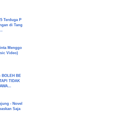
5 Terduga P
ngan di Tang
..
inta Menggo
usic Video)
7 - BOLEH BE
TAPI TIDAK
WA...
ujung - Novel
paskan Saja