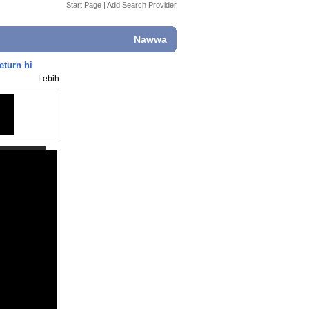
Start Page
|
Add Search Provider
Nawwa
eturn hi
Lebih