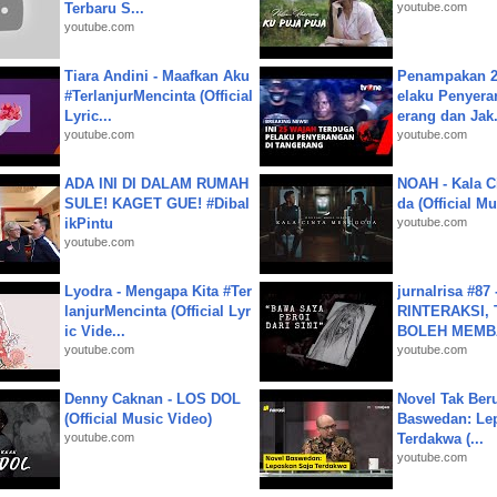
Terbaru S...
youtube.com
youtube.com
Tiara Andini - Maafkan Aku
Penampakan 2
#TerlanjurMencinta (Official
elaku Penyera
Lyric...
erang dan Jak.
youtube.com
youtube.com
ADA INI DI DALAM RUMAH
NOAH - Kala C
SULE! KAGET GUE! #Dibal
da (Official M
ikPintu
youtube.com
youtube.com
Lyodra - Mengapa Kita #Ter
jurnalrisa #8
lanjurMencinta (Official Lyr
RINTERAKSI, 
ic Vide...
BOLEH MEMBA
youtube.com
youtube.com
Denny Caknan - LOS DOL
Novel Tak Ber
(Official Music Video)
Baswedan: Le
youtube.com
Terdakwa (...
youtube.com