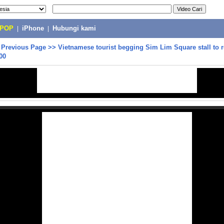
-POP
|
iPhone
|
Hubungi kami
>
Previous Page
>>
Vietnamese tourist begging Sim Lim Square stall to r
00