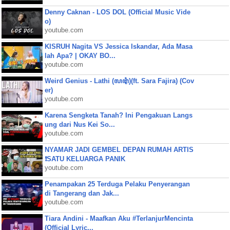
Denny Caknan - LOS DOL (Official Music Vide
o)
youtube.com
KISRUH Nagita VS Jessica Iskandar, Ada Masa
lah Apa? | OKAY BO...
youtube.com
Weird Genius - Lathi (ꦭꦛꦶ)(ft. Sara Fajira) (Cov
er)
youtube.com
Karena Sengketa Tanah? Ini Pengakuan Langs
ung dari Nus Kei So...
youtube.com
NYAMAR JADI GEMBEL DEPAN RUMAH ARTIS
❗SATU KELUARGA PANIK
youtube.com
Penampakan 25 Terduga Pelaku Penyerangan
di Tangerang dan Jak...
youtube.com
Tiara Andini - Maafkan Aku #TerlanjurMencinta
(Official Lyric...