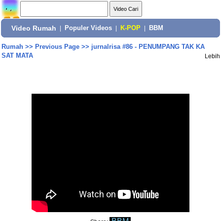
Video Rumah
|
Populer Videos
|
K-POP
|
BBM
Rumah
>>
Previous Page
>>
jurnalrisa #86 - PENUMPANG TAK KA
SAT MATA
Lebih