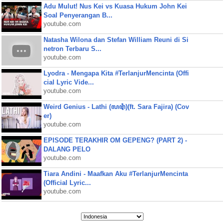
Adu Mulut! Nus Kei vs Kuasa Hukum John Kei
Soal Penyerangan B...
youtube.com
Natasha Wilona dan Stefan William Reuni di Si
netron Terbaru S...
youtube.com
Lyodra - Mengapa Kita #TerlanjurMencinta (Offi
cial Lyric Vide...
youtube.com
Weird Genius - Lathi (ꦭꦛꦶ)(ft. Sara Fajira) (Cov
er)
youtube.com
EPISODE TERAKHIR OM GEPENG? (PART 2) -
DALANG PELO
youtube.com
Tiara Andini - Maafkan Aku #TerlanjurMencinta
(Official Lyric...
youtube.com