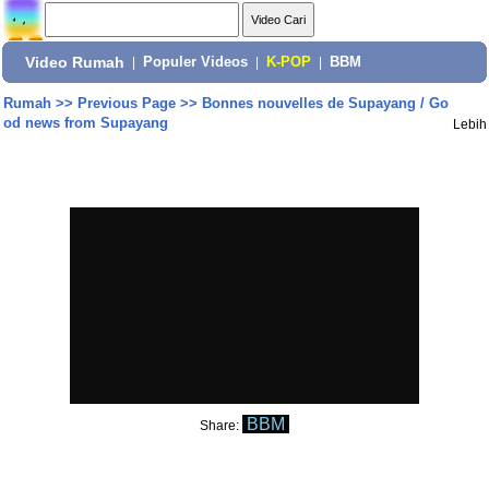
Video Rumah
|
Populer Videos
|
K-POP
|
BBM
Rumah
>>
Previous Page
>>
Bonnes nouvelles de Supayang / Go
od news from Supayang
Lebih
BBM
Share: