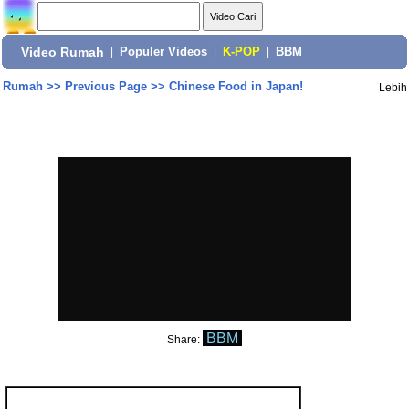
Video Rumah
|
Populer Videos
|
K-POP
|
BBM
Rumah
>>
Previous Page
>>
Chinese Food in Japan!
Lebih
BBM
Share: