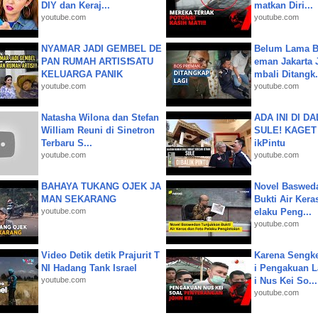
DIY dan Keraj...
matkan Diri...
youtube.com
youtube.com
NYAMAR JADI GEMBEL DE
Belum Lama B
PAN RUMAH ARTIS❗SATU
eman Jakarta 
KELUARGA PANIK
mbali Ditangk.
youtube.com
youtube.com
Natasha Wilona dan Stefan
ADA INI DI 
William Reuni di Sinetron
SULE! KAGET 
Terbaru S...
ikPintu
youtube.com
youtube.com
BAHAYA TUKANG OJEK JA
Novel Baswed
MAN SEKARANG
Bukti Air Kera
youtube.com
elaku Peng...
youtube.com
Video Detik detik Prajurit T
Karena Sengke
NI Hadang Tank Israel
i Pengakuan 
youtube.com
i Nus Kei So...
youtube.com