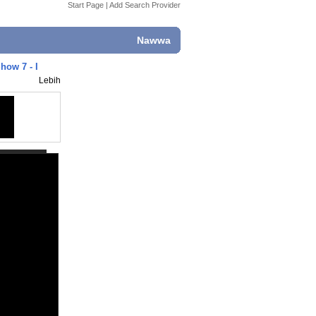
Start Page
|
Add Search Provider
Nawwa
how 7 - I
Lebih