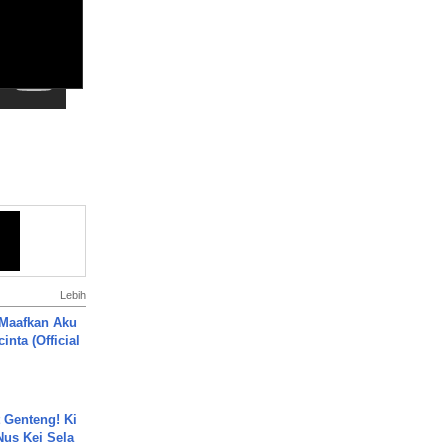
Lebih
 Maafkan Aku
inta (Official
 Genteng! Ki
Nus Kei Sela