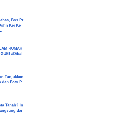
ebas, Bos Pr
John Kei Ke
..
DALAM RUMAH
GUE! #Dibal
an Tunjukkan
s dan Foto P
ta Tanah? In
Langsung dar