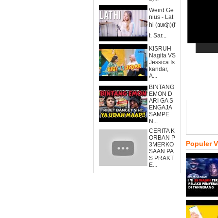
Weird Ge
nius - Lat
hi (ꦭꦛꦶ)(f
t. Sar...
KISRUH
Nagita VS
Jessica Is
kandar,
A...
BINTANG
EMON D
ARI GA S
ENGAJA
SAMPE
N...
CERITA K
ORBAN P
Populer 
3MERKO
SAAN PA
S PRAKT
E...