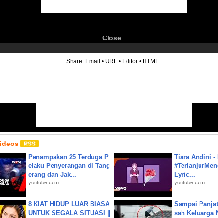
Close
6
Share:
Email
•
URL
•
Editor
•
HTML
Videos
Penampakan 25 Terduga P
Tiara Andini -
elaku Penyerangan di Tang
#TerlanjurMenc
erang dan Jak...
Lyric...
youtube.com
youtube.com
8 KIAT HIDUP LUAR BIASA
Sampai Panjat
UNTUK SEGALA SITUASI ||
sah Keluarga 