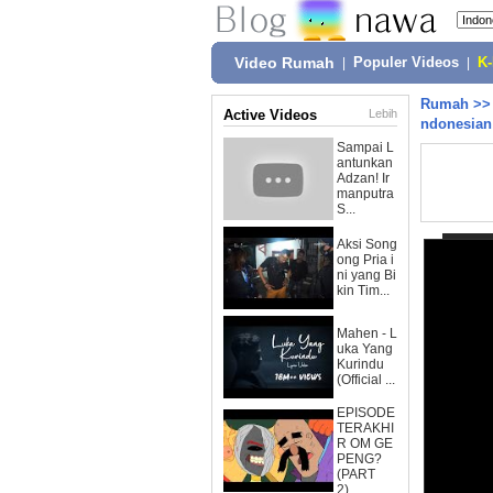
Video Rumah
|
Populer Videos
|
K
Rumah
>
Active Videos
Lebih
ndonesian 
Sampai L
antunkan
Adzan! Ir
manputra
S...
Aksi Song
ong Pria i
ni yang Bi
kin Tim...
Mahen - L
uka Yang
Kurindu
(Official ...
EPISODE
TERAKHI
R OM GE
PENG?
(PART
2)...