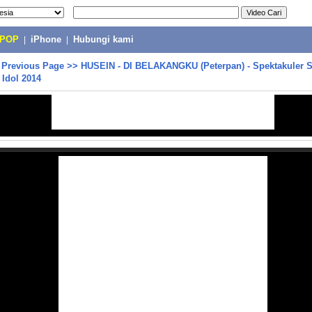
-POP
|
iPhone
|
Hubungi kami
>
Previous Page
>>
HUSEIN - DI BELAKANGKU (Peterpan) - Spektakuler S
Idol 2014