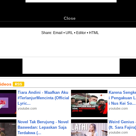
Close
6
Share:
Email
•
URL
•
Editor
•
HTML
Videos
Tiara Andini - Maafkan Aku
Karena Sengke
#TerlanjurMencinta (Official
i Pengakuan 
Lyric...
i Nus Kei So...
youtube.com
youtube.com
Novel Tak Berujung - Novel
Weird Genius 
Baswedan: Lepaskan Saja
(ft. Sara Fajira
Terdakwa (...
youtube.com