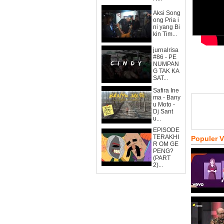
Aksi Song
ong Pria i
ni yang Bi
kin Tim...
jurnalrisa
#86 - PE
NUMPAN
G TAK KA
SAT...
Safira Ine
ma - Bany
u Moto -
Dj Sant
u...
EPISODE
TERAKHI
Populer 
R OM GE
PENG?
(PART
2)...