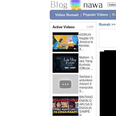
Video Rumah
|
Populer Videos
|
K
Rumah
>
Active Videos
Lebih
KISRUH
Nagita VS
Jessica Is
kandar,
A...
Mahen - L
uka Yang
Kurindu
(Official ...
Sampai L
antunkan
Adzan! Ir
manputra
S...
BINTANG
EMON D
ARI GA S
ENGAJA
SAMPE
N...