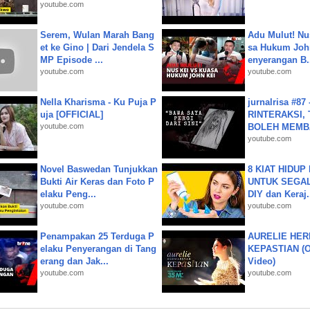
youtube.com
Serem, Wulan Marah Bang
Adu Mulut! Nu
et ke Gino | Dari Jendela S
sa Hukum John
MP Episode ...
enyerangan B.
youtube.com
youtube.com
Nella Kharisma - Ku Puja P
jurnalrisa #8
uja [OFFICIAL]
RINTERAKSI, 
youtube.com
BOLEH MEMBA
youtube.com
Novel Baswedan Tunjukkan
8 KIAT HIDUP
Bukti Air Keras dan Foto P
UNTUK SEGALA
elaku Peng...
DIY dan Keraj.
youtube.com
youtube.com
Penampakan 25 Terduga P
AURELIE HER
elaku Penyerangan di Tang
KEPASTIAN (Of
erang dan Jak...
Video)
youtube.com
youtube.com