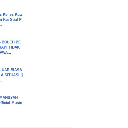
s Kei vs Kua
 Kei Soal P
..
7 - BOLEH BE
TAPI TIDAK
WA...
 LUAR BIASA
 SITUASI ||
..
MANSYAH -
ficial Music