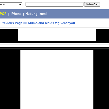
-POP
|
iPhone
|
Hubungi kami
>
Previous Page
>>
Mums and Maids #igiveadayoff