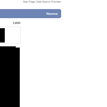
Start Page
|
Add Search Provider
Nawwa
Lebih