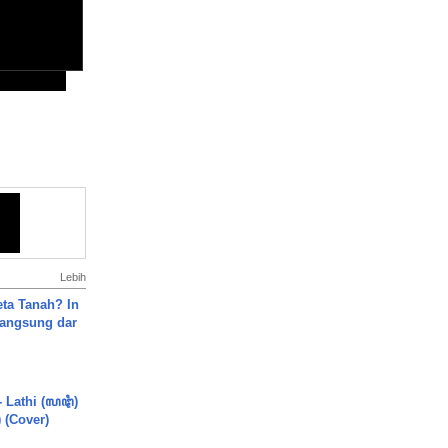
Lebih
ta Tanah? In
Langsung dar
- Lathi (ꦭꦛꦶ)
) (Cover)