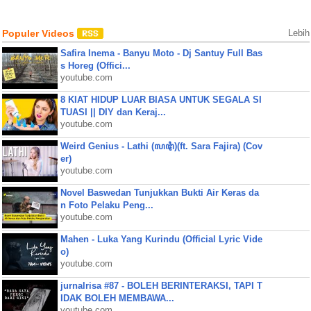
Populer Videos
Lebih
Safira Inema - Banyu Moto - Dj Santuy Full Bas
s Horeg (Offici...
youtube.com
8 KIAT HIDUP LUAR BIASA UNTUK SEGALA SI
TUASI || DIY dan Keraj...
youtube.com
Weird Genius - Lathi (ꦭꦛꦶ)(ft. Sara Fajira) (Cov
er)
youtube.com
Novel Baswedan Tunjukkan Bukti Air Keras da
n Foto Pelaku Peng...
youtube.com
Mahen - Luka Yang Kurindu (Official Lyric Vide
o)
youtube.com
jurnalrisa #87 - BOLEH BERINTERAKSI, TAPI T
IDAK BOLEH MEMBAWA...
youtube.com