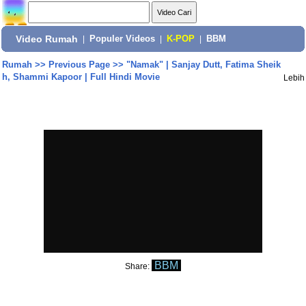
Video Rumah
|
Populer Videos
|
K-POP
|
BBM
Rumah
>>
Previous Page
>>
"Namak" | Sanjay Dutt, Fatima Sheik
h, Shammi Kapoor | Full Hindi Movie
Lebih
BBM
Share: