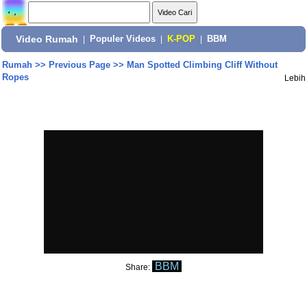
Video Rumah
|
Populer Videos
|
K-POP
|
BBM
Rumah
>>
Previous Page
>>
Man Spotted Climbing Cliff Without
Ropes
Lebih
BBM
Share: