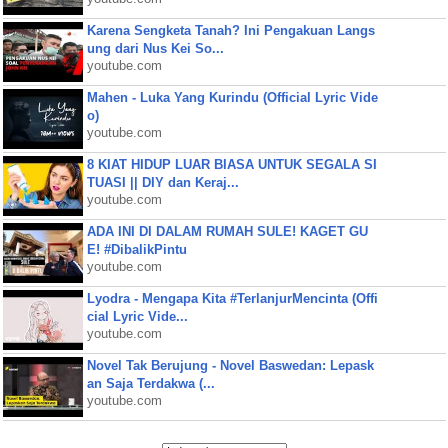
Karena Sengketa Tanah? Ini Pengakuan Langs
ung dari Nus Kei So...
youtube.com
Mahen - Luka Yang Kurindu (Official Lyric Vide
o)
youtube.com
8 KIAT HIDUP LUAR BIASA UNTUK SEGALA SI
TUASI || DIY dan Keraj...
youtube.com
ADA INI DI DALAM RUMAH SULE! KAGET GU
E! #DibalikPintu
youtube.com
Lyodra - Mengapa Kita #TerlanjurMencinta (Offi
cial Lyric Vide...
youtube.com
Novel Tak Berujung - Novel Baswedan: Lepask
an Saja Terdakwa (...
youtube.com