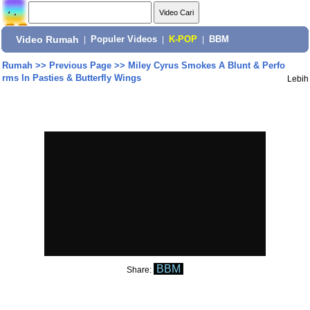
Video Rumah
|
Populer Videos
|
K-POP
|
BBM
Rumah
>>
Previous Page
>>
Miley Cyrus Smokes A Blunt & Perfo
rms In Pasties & Butterfly Wings
Lebih
BBM
Share: