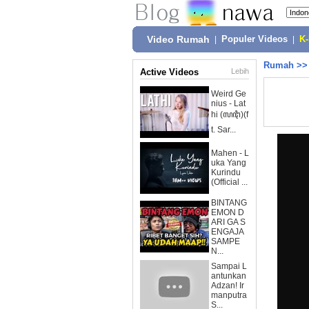
Video Rumah
|
Populer Videos
|
K
Rumah
>
Active Videos
Lebih
Weird Ge
nius - Lat
hi (ꦭꦛꦶ)(f
t. Sar...
Mahen - L
uka Yang
Kurindu
(Official ...
BINTANG
EMON D
ARI GA S
ENGAJA
SAMPE
N...
Sampai L
antunkan
Adzan! Ir
manputra
S...