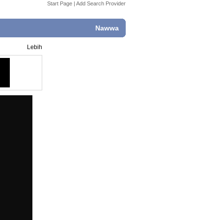
Start Page
|
Add Search Provider
Nawwa
Lebih