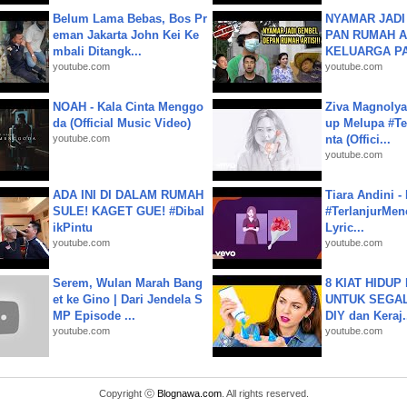
Belum Lama Bebas, Bos Pr
NYAMAR JADI
eman Jakarta John Kei Ke
PAN RUMAH A
mbali Ditangk...
KELUARGA P
youtube.com
youtube.com
NOAH - Kala Cinta Menggo
Ziva Magnolya
da (Official Music Video)
up Melupa #Te
youtube.com
nta (Offici...
youtube.com
ADA INI DI DALAM RUMAH
Tiara Andini -
SULE! KAGET GUE! #Dibal
#TerlanjurMenc
ikPintu
Lyric...
youtube.com
youtube.com
Serem, Wulan Marah Bang
8 KIAT HIDUP
et ke Gino | Dari Jendela S
UNTUK SEGALA
MP Episode ...
DIY dan Keraj.
youtube.com
youtube.com
Copyright ⓒ
Blognawa.com
. All rights reserved.