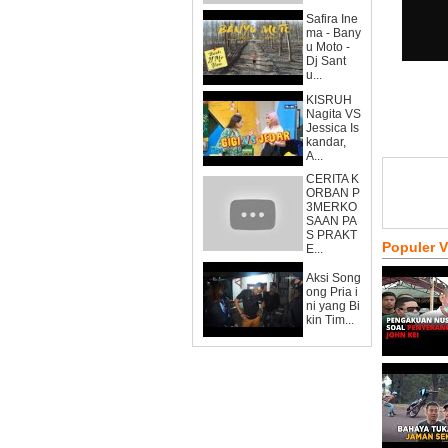
Safira Ine
ma - Bany
u Moto -
Dj Sant
u...
KISRUH
Nagita VS
Jessica Is
kandar,
A...
CERITA K
ORBAN P
3MERKO
SAAN PA
S PRAKT
Populer 
E...
Aksi Song
ong Pria i
ni yang Bi
kin Tim...