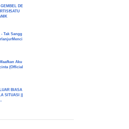
 GEMBEL DE
RTIS❗SATU
ANIK
 - Tak Sangg
rlanjurMenci
 Maafkan Aku
inta (Official
 LUAR BIASA
 SITUASI ||
..