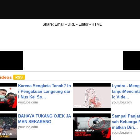
Share:
Email
•
URL
•
Editor
•
HTML
Videos
Karena Sengketa Tanah? In
Lyodra - Meng
i Pengakuan Langsung dar
lanjurMencinta 
i Nus Kei So...
ic Vide...
youtube.com
youtube.com
BAHAYA TUKANG OJEK JA
Sampai Panjat
MAN SEKARANG
sah Keluarga 
youtube.com
matkan Diri...
youtube.com