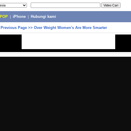
-POP
|
iPhone
|
Hubungi kami
>
Previous Page
>>
Over Weight Women's Are More Smarter