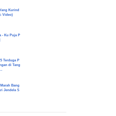
Yang Kurind
ic Video)
a - Ku Puja P
]
5 Terduga P
ngan di Tang
..
 Marah Bang
ari Jendela S
.