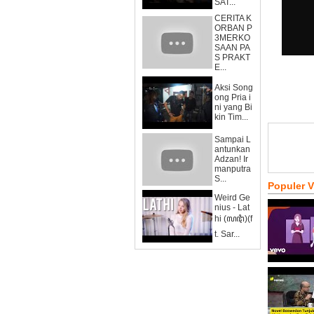
SAT...
CERITA K
ORBAN P
3MERKO
SAAN PA
S PRAKT
E...
Aksi Song
ong Pria i
ni yang Bi
kin Tim...
Sampai L
antunkan
Adzan! Ir
manputra
S...
Populer 
Weird Ge
nius - Lat
hi (ꦭꦛꦶ)(f
t. Sar...