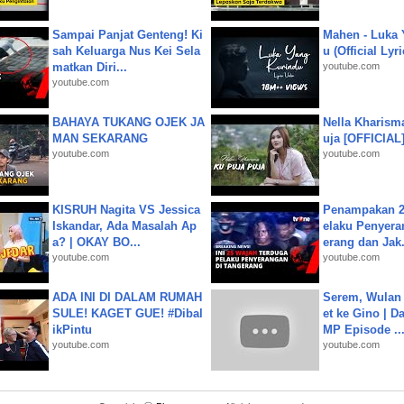
Sampai Panjat Genteng! Ki
Mahen - Luka 
sah Keluarga Nus Kei Sela
u (Official Lyr
matkan Diri...
youtube.com
youtube.com
BAHAYA TUKANG OJEK JA
Nella Kharism
MAN SEKARANG
uja [OFFICIAL
youtube.com
youtube.com
KISRUH Nagita VS Jessica
Penampakan 2
Iskandar, Ada Masalah Ap
elaku Penyera
a? | OKAY BO...
erang dan Jak.
youtube.com
youtube.com
ADA INI DI DALAM RUMAH
Serem, Wulan
SULE! KAGET GUE! #Dibal
et ke Gino | D
ikPintu
MP Episode ..
youtube.com
youtube.com