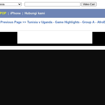
-POP
|
iPhone
|
Hubungi kami
>
Previous Page
>>
Tunisia v Uganda - Game Highlights - Group A - Afro