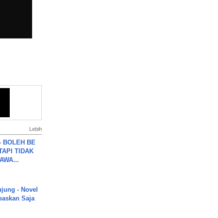
Lebih
7 - BOLEH BE
TAPI TIDAK
WA...
ujung - Novel
paskan Saja