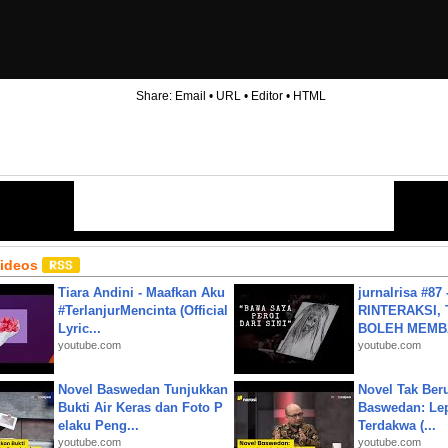
Share:
Email
•
URL
•
Editor
•
HTML
Videos
Tiara Andini - Maafkan Aku
jurnalrisa #8
#TerlanjurMencinta (Official
RINTERAKSI, 
Lyric...
BOLEH MEMBA
youtube.com
youtube.com
Novel Baswedan Tunjukkan
Novel Tak Ber
Bukti Air Keras dan Foto P
Baswedan: Le
elaku Peng...
Terdakwa (...
youtube.com
youtube.com