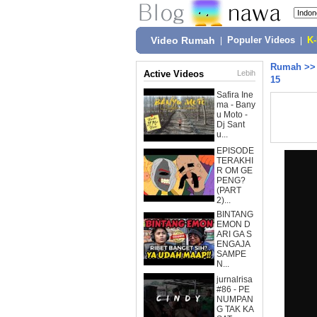
Video Rumah
|
Populer Videos
|
K
Rumah
>
Active Videos
Lebih
15
Safira Ine
ma - Bany
u Moto -
Dj Sant
u...
EPISODE
TERAKHI
R OM GE
PENG?
(PART
2)...
BINTANG
EMON D
ARI GA S
ENGAJA
SAMPE
N...
jurnalrisa
#86 - PE
NUMPAN
G TAK KA