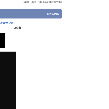
Start Page
|
Add Search Provider
Nawwa
Basket 20
Lebih