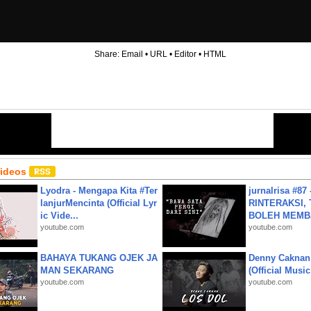
Share:
Email
•
URL
•
Editor
•
HTML
Videos
Lyodra - Mengapa Kita #Ter
jurnalrisa #8
lanjurMencinta (Official Lyr
RINTERAKSI, 
ic Vide...
BOLEH MEMBA
youtube.com
youtube.com
BAHAYA TUKANG OJEK JA
Denny Caknan
MAN SEKARANG
(Official Musi
youtube.com
youtube.com