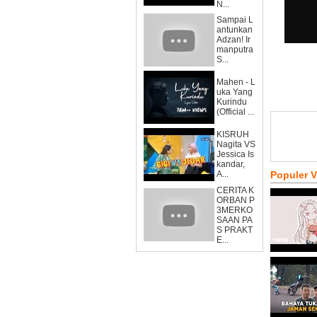
N...
Sampai L
antunkan
Adzan! Ir
manputra
S...
Mahen - L
uka Yang
Kurindu
(Official ...
KISRUH
Nagita VS
Jessica Is
kandar,
A...
Populer 
CERITA K
ORBAN P
3MERKO
SAAN PA
S PRAKT
E...