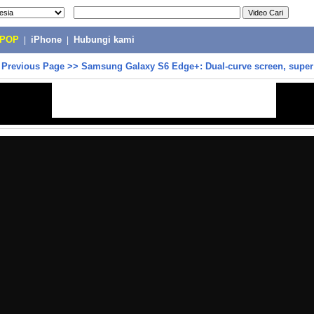
-POP
|
iPhone
|
Hubungi kami
>
Previous Page
>>
Samsung Galaxy S6 Edge+: Dual-curve screen, super