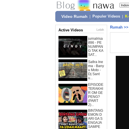
Video Rumah
|
Populer Videos
|
K
Rumah
>
Active Videos
Lebih
jurnalrisa
#86 - PE
NUMPAN
G TAK KA
SAT...
Safira Ine
ma - Bany
u Moto -
Dj Sant
u...
EPISODE
TERAKHI
R OM GE
PENG?
(PART
2)...
BINTANG
EMON D
ARI GA S
ENGAJA
SAMPE