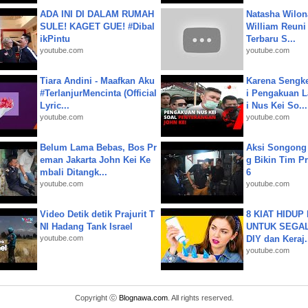
ADA INI DI DALAM RUMAH
Natasha Wilon
SULE! KAGET GUE! #Dibal
William Reuni 
ikPintu
Terbaru S...
youtube.com
youtube.com
Tiara Andini - Maafkan Aku
Karena Sengke
#TerlanjurMencinta (Official
i Pengakuan 
Lyric...
i Nus Kei So...
youtube.com
youtube.com
Belum Lama Bebas, Bos Pr
Aksi Songong 
eman Jakarta John Kei Ke
g Bikin Tim Pr
mbali Ditangk...
6
youtube.com
youtube.com
Video Detik detik Prajurit T
8 KIAT HIDUP
NI Hadang Tank Israel
UNTUK SEGALA
youtube.com
DIY dan Keraj.
youtube.com
Copyright ⓒ
Blognawa.com
. All rights reserved.