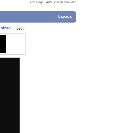
Start Page
|
Add Search Provider
Nawwa
 sized
Lebih