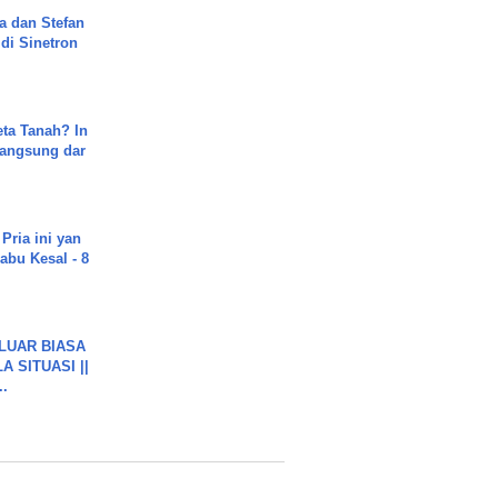
a dan Stefan
di Sinetron
ta Tanah? In
Langsung dar
Pria ini yan
abu Kesal - 8
 LUAR BIASA
 SITUASI ||
..