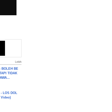
Lebih
7 - BOLEH BE
TAPI TIDAK
WA...
 - LOS DOL
c Video)