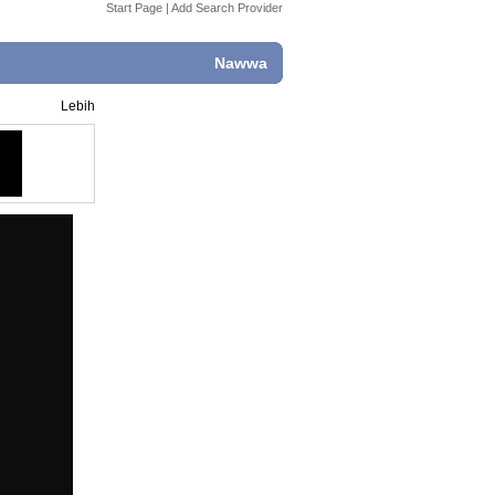
Start Page
|
Add Search Provider
Nawwa
Lebih