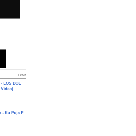
Lebih
 - LOS DOL
c Video)
a - Ku Puja P
]