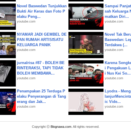
Novel Baswedan Tunjukkan
Sampai Panjat
Bukti Air Keras dan Foto P
sah Keluarga 
elaku Peng...
matkan Diri...
youtube.com
youtube.com
NYAMAR JADI GEMBEL DE
Novel Tak Ber
PAN RUMAH ARTIS❗SATU
Baswedan: Le
KELUARGA PANIK
Terdakwa (...
youtube.com
youtube.com
jurnalrisa #87 - BOLEH BE
Karena Sengke
RINTERAKSI, TAPI TIDAK
i Pengakuan 
BOLEH MEMBAWA...
i Nus Kei So...
youtube.com
youtube.com
Penampakan 25 Terduga P
Lyodra - Meng
elaku Penyerangan di Tang
lanjurMencinta 
erang dan Jak...
ic Vide...
youtube.com
youtube.com
Copyright ⓒ
Blognawa.com
. All rights reserved.