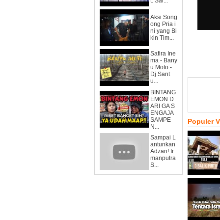
t. Sar...
Aksi Song
ong Pria i
ni yang Bi
kin Tim...
Safira Ine
ma - Bany
u Moto -
Dj Sant
u...
BINTANG
EMON D
ARI GA S
ENGAJA
SAMPE
Populer 
N...
Sampai L
antunkan
Adzan! Ir
manputra
S...