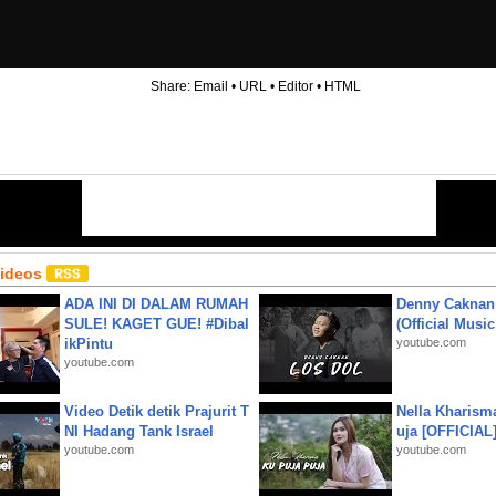
Share:
Email
•
URL
•
Editor
•
HTML
Videos
ADA INI DI DALAM RUMAH
Denny Caknan
SULE! KAGET GUE! #Dibal
(Official Musi
ikPintu
youtube.com
youtube.com
Video Detik detik Prajurit T
Nella Kharism
NI Hadang Tank Israel
uja [OFFICIAL
youtube.com
youtube.com