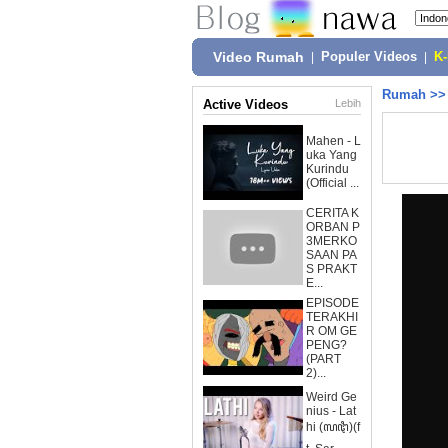
Video Rumah
|
Populer Videos
|
K
Rumah
>
Active Videos
Lebih
Mahen - L
uka Yang
Kurindu
(Official ...
CERITA K
ORBAN P
3MERKO
SAAN PA
S PRAKT
E...
EPISODE
TERAKHI
R OM GE
PENG?
(PART
2)...
Weird Ge
nius - Lat
hi (ꦭꦛꦶ)(f