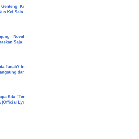
 Genteng! Ki
Nus Kei Sela
ujung - Novel
paskan Saja
ta Tanah? In
Langsung dar
apa Kita #Ter
(Official Lyr