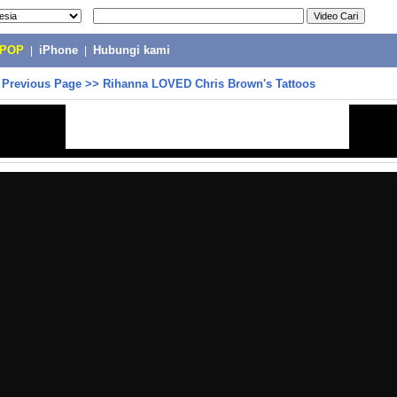
-POP
|
iPhone
|
Hubungi kami
>
Previous Page
>>
Rihanna LOVED Chris Brown's Tattoos