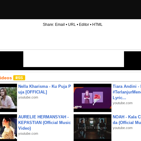
Share:
Email
•
URL
•
Editor
•
HTML
Videos
Nella Kharisma - Ku Puja P
Tiara Andini -
uja [OFFICIAL]
#TerlanjurMenc
youtube.com
Lyric...
youtube.com
AURELIE HERMANSYAH -
NOAH - Kala C
KEPASTIAN (Official Music
da (Official M
Video)
youtube.com
youtube.com