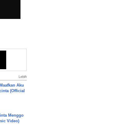
Lebih
 Maafkan Aku
inta (Official
inta Menggo
usic Video)