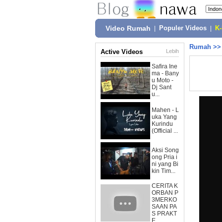
Video Rumah
|
Populer Videos
|
K
Rumah
>
Active Videos
Lebih
Safira Ine
ma - Bany
u Moto -
Dj Sant
u...
Mahen - L
uka Yang
Kurindu
(Official ...
Aksi Song
ong Pria i
ni yang Bi
kin Tim...
CERITA K
ORBAN P
3MERKO
SAAN PA
S PRAKT
E...