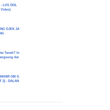
 - LOS DOL
c Video)
NG OJEK JA
NG
ta Tanah? In
Langsung dar
AKHIR OM G
 2) - DALAN