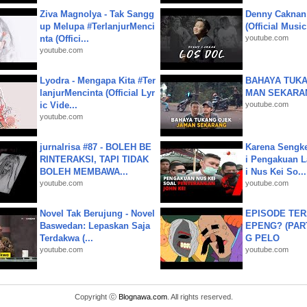
Ziva Magnolya - Tak Sangg
Denny Caknan
up Melupa #TerlanjurMenci
(Official Musi
nta (Offici...
youtube.com
youtube.com
Lyodra - Mengapa Kita #Ter
BAHAYA TUKA
lanjurMencinta (Official Lyr
MAN SEKARA
ic Vide...
youtube.com
youtube.com
jurnalrisa #87 - BOLEH BE
Karena Sengke
RINTERAKSI, TAPI TIDAK
i Pengakuan 
BOLEH MEMBAWA...
i Nus Kei So...
youtube.com
youtube.com
Novel Tak Berujung - Novel
EPISODE TER
Baswedan: Lepaskan Saja
EPENG? (PART
Terdakwa (...
G PELO
youtube.com
youtube.com
Copyright ⓒ
Blognawa.com
. All rights reserved.