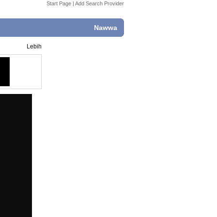
Start Page
|
Add Search Provider
Nawwa
Lebih