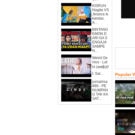
KISRUH
Nagita VS
Jessica Is
kandar,
A...
BINTANG
EMON D
ARI GA S
ENGAJA
SAMPE
N...
Weird Ge
nius - Lat
hi (ꦭꦛꦶ)(f
t. Sar...
Populer 
jurnalrisa
#86 - PE
NUMPAN
G TAK KA
SAT...