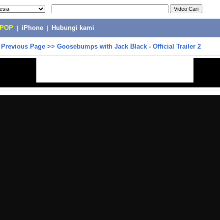
-POP
|
iPhone
|
Hubungi kami
>
Previous Page
>>
Goosebumps with Jack Black - Official Trailer 2