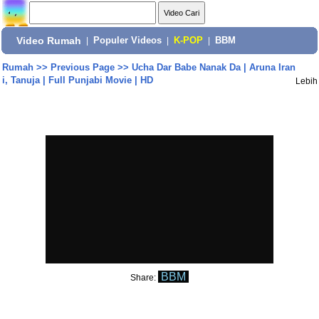
Video Rumah
|
Populer Videos
|
K-POP
|
BBM
Rumah
>>
Previous Page
>>
Ucha Dar Babe Nanak Da | Aruna Iran
i, Tanuja | Full Punjabi Movie | HD
Lebih
BBM
Share: