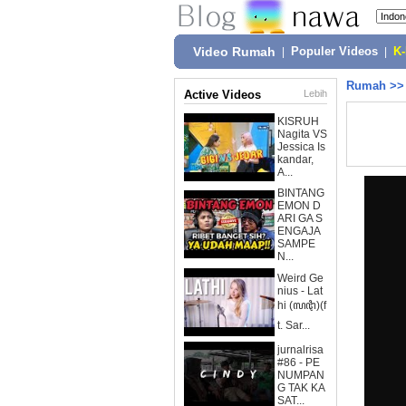
Video Rumah
|
Populer Videos
|
K
Rumah
>
Active Videos
Lebih
KISRUH
Nagita VS
Jessica Is
kandar,
A...
BINTANG
EMON D
ARI GA S
ENGAJA
SAMPE
N...
Weird Ge
nius - Lat
hi (ꦭꦛꦶ)(f
t. Sar...
jurnalrisa
#86 - PE
NUMPAN
G TAK KA
SAT...