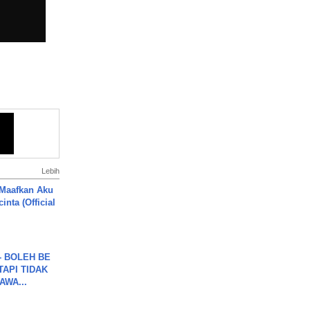
Lebih
 Maafkan Aku
inta (Official
7 - BOLEH BE
TAPI TIDAK
WA...