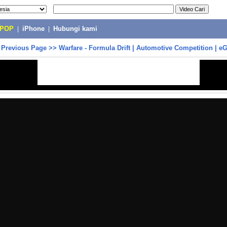
-POP
|
iPhone
|
Hubungi kami
>
Previous Page
>>
Warfare - Formula Drift | Automotive Competition | e