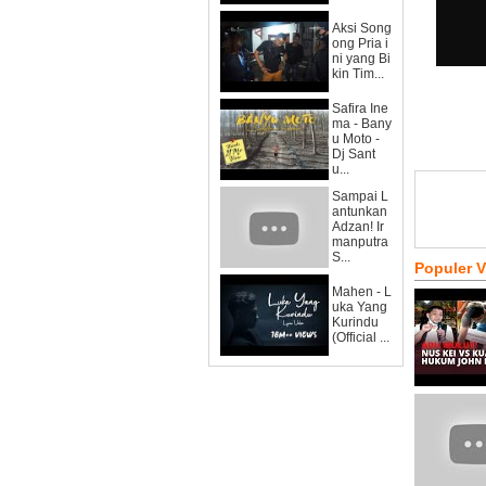
Aksi Song
ong Pria i
ni yang Bi
kin Tim...
Safira Ine
ma - Bany
u Moto -
Dj Sant
u...
Sampai L
antunkan
Adzan! Ir
manputra
S...
Populer 
Mahen - L
uka Yang
Kurindu
(Official ...