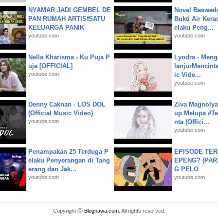
NYAMAR JADI GEMBEL DE
Novel Baswed
PAN RUMAH ARTIS❗SATU
Bukti Air Kera
KELUARGA PANIK
elaku Peng...
youtube.com
youtube.com
Nella Kharisma - Ku Puja P
Lyodra - Meng
uja [OFFICIAL]
lanjurMencinta 
youtube.com
ic Vide...
youtube.com
Denny Caknan - LOS DOL
Ziva Magnolya
(Official Music Video)
up Melupa #Te
youtube.com
nta (Offici...
youtube.com
Penampakan 25 Terduga P
EPISODE TER
elaku Penyerangan di Tang
EPENG? (PART
erang dan Jak...
G PELO
youtube.com
youtube.com
Copyright ⓒ
Blognawa.com
. All rights reserved.