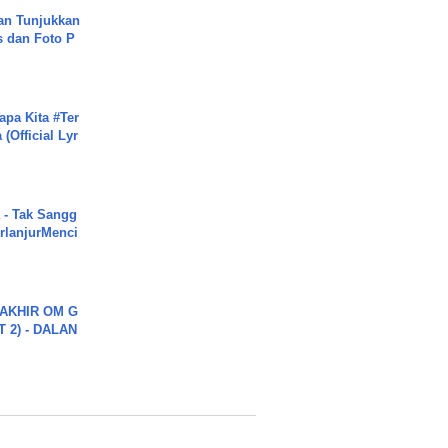
an Tunjukkan
s dan Foto P
apa Kita #Ter
(Official Lyr
 - Tak Sangg
rlanjurMenci
AKHIR OM G
 2) - DALAN