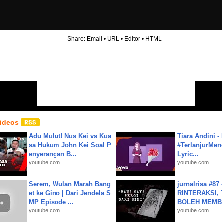
Share:
Email
•
URL
•
Editor
•
HTML
Videos
Adu Mulut! Nus Kei vs Kua
Tiara Andini -
sa Hukum John Kei Soal P
#TerlanjurMenc
enyerangan B...
Lyric...
youtube.com
youtube.com
Serem, Wulan Marah Bang
jurnalrisa #8
et ke Gino | Dari Jendela S
RINTERAKSI, 
MP Episode ...
BOLEH MEMBA
youtube.com
youtube.com