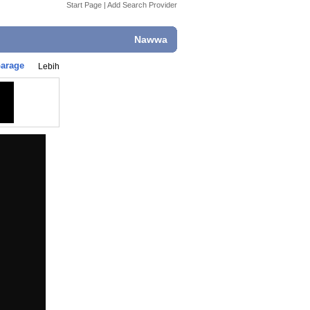
Start Page
|
Add Search Provider
Nawwa
Garage
Lebih