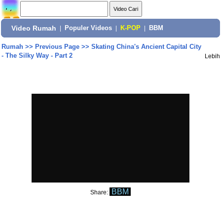
Video Rumah
|
Populer Videos
|
K-POP
|
BBM
Rumah
>>
Previous Page
>>
Skating China's Ancient Capital City
- The Silky Way - Part 2
Lebih
BBM
Share: