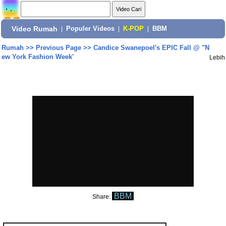
Video Rumah
|
Populer Videos
|
K-POP
|
BBM
Rumah
>>
Previous Page
>>
Candice Swanepoel's EPIC Fall @ "N
ew York Fashion Week'
Lebih
BBM
Share: