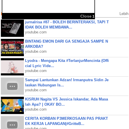
Populer Videos
Lebih
Close
1
jurnalrisa #87 - BOLEH BERINTERAKSI, TAPI T
IDAK BOLEH MEMBAWA...
youtube.com
BINTANG EMON DARI GA SENGAJA SAMPE N
ARKOBA?
youtube.com
Lyodra - Mengapa Kita #TerlanjurMencinta (Offi
cial Lyric Vide...
youtube.com
Sampai Lantunkan Adzan! Irmanputra Sidin Je
laskan Hubungan Is...
youtube.com
KISRUH Nagita VS Jessica Iskandar, Ada Masa
lah Apa? | OKAY BO...
youtube.com
CERITA KORBAN P3MERKOSAAN PAS PRAKT
EK KERJA LAPANGAN|#GritteB...
youtube.com