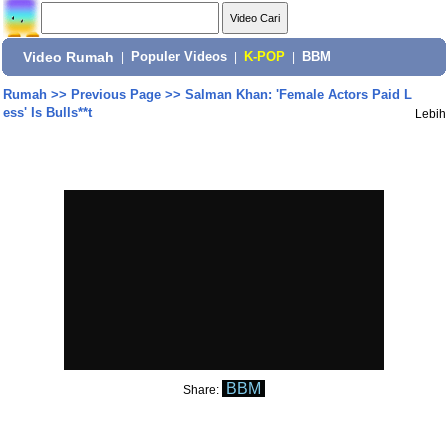
Video Rumah
|
Populer Videos
|
K-POP
|
BBM
Rumah
>>
Previous Page
>>
Salman Khan: 'Female Actors Paid L
ess' Is Bulls**t
Lebih
BBM
Share: