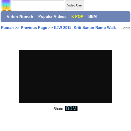
Video Rumah
|
Populer Videos
|
K-POP
|
BBM
Rumah
>>
Previous Page
>>
IIJW 2015: Kriti Sanon Ramp Walk
Lebih
BBM
Share: