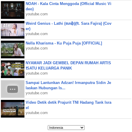
NOAH - Kala Cinta Menggoda (Official Music Vi
deo)
youtube.com
Weird Genius - Lathi (ꦭꦛꦶ)(ft. Sara Fajira) (Cov
er)
youtube.com
Nella Kharisma - Ku Puja Puja [OFFICIAL]
youtube.com
NYAMAR JADI GEMBEL DEPAN RUMAH ARTIS
❗SATU KELUARGA PANIK
youtube.com
Sampai Lantunkan Adzan! Irmanputra Sidin Je
laskan Hubungan Is...
youtube.com
Video Detik detik Prajurit TNI Hadang Tank Isra
el
youtube.com