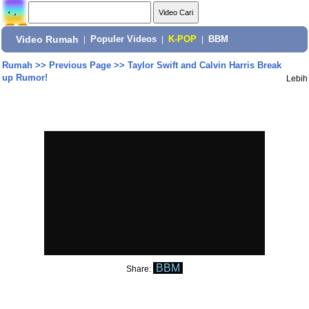
Video Rumah
|
Populer Videos
|
K-POP
|
BBM
Rumah
>>
Previous Page
>>
Taylor Swift and Calvin Harris Break
up Rumor!
Lebih
BBM
Share: