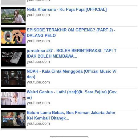
Nella Kharisma - Ku Puja Puja [OFFICIAL]
youtube.com
EPISODE TERAKHIR OM GEPENG? (PART 2) -
DALANG PELO
youtube.com
jurnalrisa #87 - BOLEH BERINTERAKSI, TAPI T
IDAK BOLEH MEMBAWA...
youtube.com
NOAH - Kala Cinta Menggoda (Official Music Vi
deo)
youtube.com
Weird Genius - Lathi (ꦭꦛꦶ)(ft. Sara Fajira) (Cov
er)
youtube.com
Belum Lama Bebas, Bos Preman Jakarta John
Kei Kembali Ditangk...
youtube.com