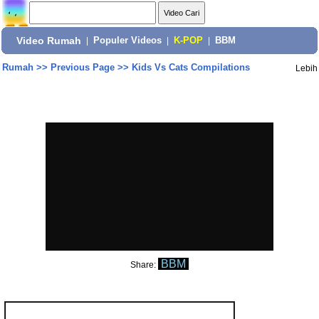
Video Rumah
|
Populer Videos
|
K-POP
|
BBM
Rumah
>>
Previous Page
>>
Kids Vs Cats Compilations
Lebih
BBM
Share: