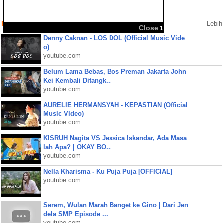
Populer Videos
Lebih
Close
1
Denny Caknan - LOS DOL (Official Music Vide
o)
youtube.com
Belum Lama Bebas, Bos Preman Jakarta John
Kei Kembali Ditangk...
youtube.com
AURELIE HERMANSYAH - KEPASTIAN (Official
Music Video)
youtube.com
KISRUH Nagita VS Jessica Iskandar, Ada Masa
lah Apa? | OKAY BO...
youtube.com
Nella Kharisma - Ku Puja Puja [OFFICIAL]
youtube.com
Serem, Wulan Marah Banget ke Gino | Dari Jen
dela SMP Episode ...
youtube.com