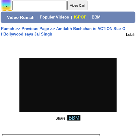
Video Rumah
|
Populer Videos
|
K-POP
|
BBM
Rumah
>>
Previous Page
>>
Amitabh Bachchan is ACTION Star O
f Bollywood says Jai Singh
Lebih
BBM
Share: