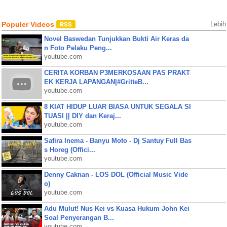
Populer Videos
Lebih
Novel Baswedan Tunjukkan Bukti Air Keras da
n Foto Pelaku Peng...
youtube.com
CERITA KORBAN P3MERKOSAAN PAS PRAKT
EK KERJA LAPANGAN|#GritteB...
youtube.com
8 KIAT HIDUP LUAR BIASA UNTUK SEGALA SI
TUASI || DIY dan Keraj...
youtube.com
Safira Inema - Banyu Moto - Dj Santuy Full Bas
s Horeg (Offici...
youtube.com
Denny Caknan - LOS DOL (Official Music Vide
o)
youtube.com
Adu Mulut! Nus Kei vs Kuasa Hukum John Kei
Soal Penyerangan B...
youtube.com