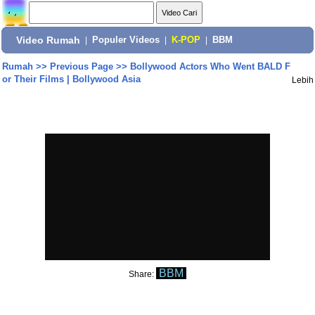
Video Rumah
|
Populer Videos
|
K-POP
|
BBM
Rumah
>>
Previous Page
>>
Bollywood Actors Who Went BALD F
or Their Films | Bollywood Asia
Lebih
BBM
Share: