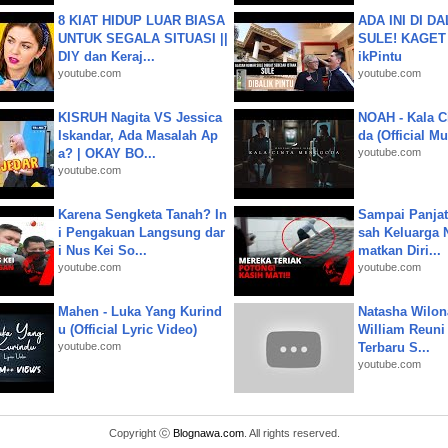
8 KIAT HIDUP LUAR BIASA
ADA INI DI 
UNTUK SEGALA SITUASI ||
SULE! KAGET 
DIY dan Keraj...
ikPintu
youtube.com
youtube.com
KISRUH Nagita VS Jessica
NOAH - Kala C
Iskandar, Ada Masalah Ap
da (Official M
a? | OKAY BO...
youtube.com
youtube.com
Karena Sengketa Tanah? In
Sampai Panjat
i Pengakuan Langsung dar
sah Keluarga 
i Nus Kei So...
matkan Diri...
youtube.com
youtube.com
Mahen - Luka Yang Kurind
Natasha Wilon
u (Official Lyric Video)
William Reuni 
youtube.com
Terbaru S...
youtube.com
Copyright ⓒ
Blognawa.com
. All rights reserved.