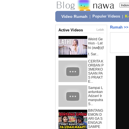
Video Rumah
|
Populer Videos
|
K
Rumah
>
Active Videos
Lebih
Weird Ge
nius - Lat
hi (ꦭꦛꦶ)(f
t. Sar...
CERITA K
ORBAN P
3MERKO
SAAN PA
S PRAKT
E...
Sampai L
antunkan
Adzan! Ir
manputra
S...
BINTANG
EMON D
ARI GA S
ENGAJA
SAMPE