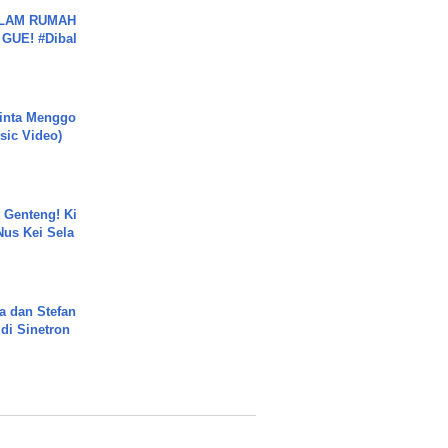
DALAM RUMAH
GUE! #Dibal
inta Menggo
usic Video)
 Genteng! Ki
Nus Kei Sela
a dan Stefan
di Sinetron