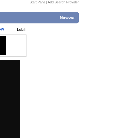
Start Page
|
Add Search Provider
Nawwa
ow
Lebih