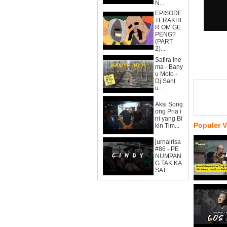
N...
EPISODE
TERAKHI
R OM GE
PENG?
(PART
2)...
Safira Ine
ma - Bany
u Moto -
Dj Sant
u...
Aksi Song
ong Pria i
ni yang Bi
Populer 
kin Tim...
jurnalrisa
#86 - PE
NUMPAN
G TAK KA
SAT...