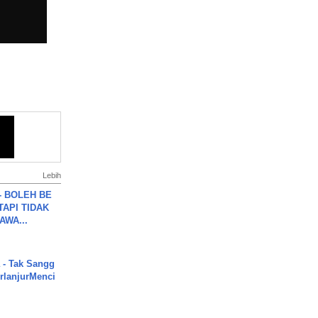
Lebih
7 - BOLEH BE
TAPI TIDAK
WA...
 - Tak Sangg
rlanjurMenci