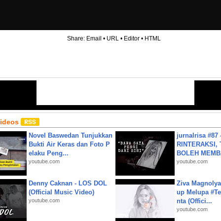
Share:
Email
•
URL
•
Editor
•
HTML
Videos
Novel Baswedan Tunjukkan
jurnalrisa #8
Bukti Air Keras dan Foto P
RINTERAKSI, 
elaku Peng...
BOLEH MEMBA
youtube.com
youtube.com
Denny Caknan - LOS DOL
Ziva Magnolya
(Official Music Video)
up Melupa #Te
youtube.com
nta (Offici...
youtube.com