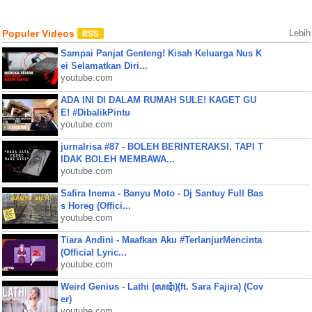
Populer Videos
Lebih
Sampai Panjat Genteng! Kisah Keluarga Nus K
ei Selamatkan Diri...
youtube.com
ADA INI DI DALAM RUMAH SULE! KAGET GU
E! #DibalikPintu
youtube.com
jurnalrisa #87 - BOLEH BERINTERAKSI, TAPI T
IDAK BOLEH MEMBAWA...
youtube.com
Safira Inema - Banyu Moto - Dj Santuy Full Bas
s Horeg (Offici...
youtube.com
Tiara Andini - Maafkan Aku #TerlanjurMencinta
(Official Lyric...
youtube.com
Weird Genius - Lathi (ꦭꦛꦶ)(ft. Sara Fajira) (Cov
er)
youtube.com