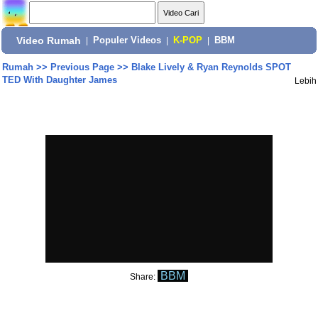
Video Rumah
|
Populer Videos
|
K-POP
|
BBM
Rumah
>>
Previous Page
>>
Blake Lively & Ryan Reynolds SPOT
TED With Daughter James
Lebih
BBM
Share: