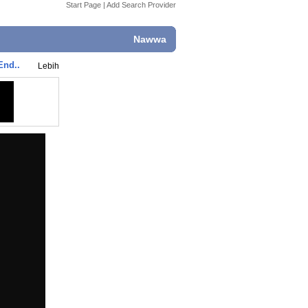
Start Page
|
Add Search Provider
Nawwa
End..
Lebih