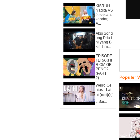
KISRUH
Nagita VS
Jessica Is
kandar,
A...
Aksi Song
ong Pria i
ni yang Bi
kin Tim...
EPISODE
TERAKHI
R OM GE
PENG?
(PART
Populer 
2)...
Weird Ge
nius - Lat
hi (ꦭꦛꦶ)(f
t. Sar...