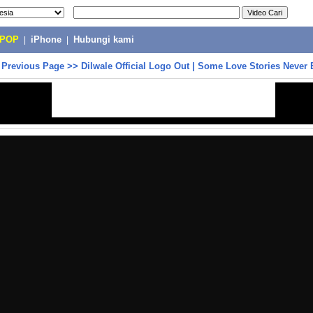
-POP
|
iPhone
|
Hubungi kami
>
Previous Page
>>
Dilwale Official Logo Out | Some Love Stories Never 