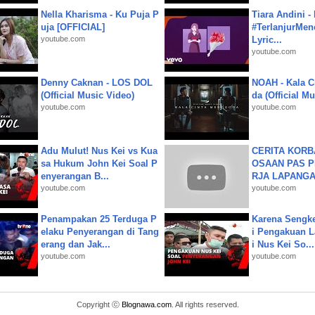
Nella Kharisma - Ku Puja P
Tiara Andini -
uja [OFFICIAL]
#TerlanjurMenc
youtube.com
Lyric...
youtube.com
Denny Caknan - LOS DOL
NOAH - Kala C
(Official Music Video)
da (Official M
youtube.com
youtube.com
Adu Mulut! Nus Kei vs Kua
CERITA KOR
sa Hukum John Kei Soal P
OSAAN PAS 
enyerangan B...
RJA LAPANGAN|
youtube.com
youtube.com
Penampakan 25 Terduga P
Karena Sengke
elaku Penyerangan di Tang
i Pengakuan 
erang dan Jak...
i Nus Kei So...
youtube.com
youtube.com
Copyright ⓒ
Blognawa.com
. All rights reserved.