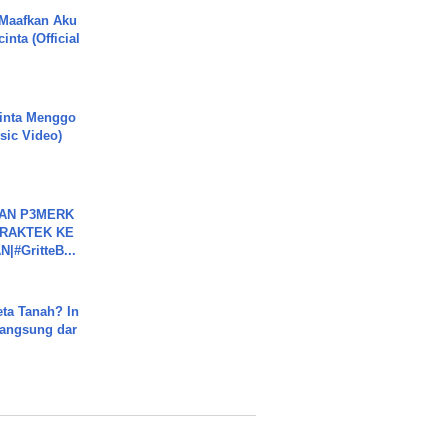
 Maafkan Aku
inta (Official
inta Menggo
usic Video)
BAN P3MERK
PRAKTEK KE
#GritteB...
ta Tanah? In
Langsung dar