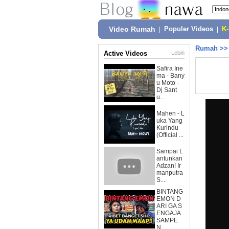
Video Rumah
|
Populer Videos
|
K
Rumah
>
Active Videos
Lebih
Safira Ine
ma - Bany
u Moto -
Dj Sant
u...
Mahen - L
uka Yang
Kurindu
(Official ...
Sampai L
antunkan
Adzan! Ir
manputra
S...
BINTANG
EMON D
ARI GA S
ENGAJA
SAMPE
N...