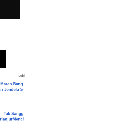
Lebih
 Marah Bang
ari Jendela S
.
 - Tak Sangg
rlanjurMenci