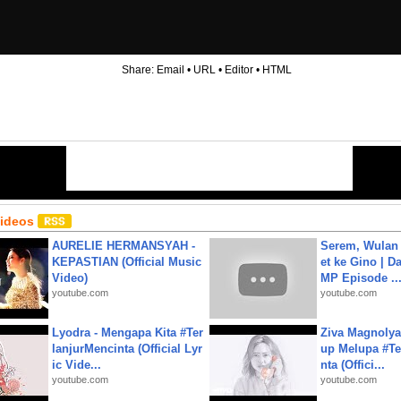
Share:
Email
•
URL
•
Editor
•
HTML
Videos
AURELIE HERMANSYAH -
Serem, Wulan
KEPASTIAN (Official Music
et ke Gino | D
Video)
MP Episode ..
youtube.com
youtube.com
Lyodra - Mengapa Kita #Ter
Ziva Magnolya
lanjurMencinta (Official Lyr
up Melupa #Te
ic Vide...
nta (Offici...
youtube.com
youtube.com