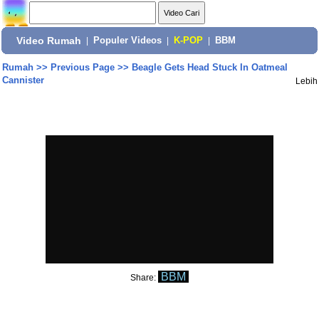
Video Rumah
|
Populer Videos
|
K-POP
|
BBM
Rumah
>>
Previous Page
>>
Beagle Gets Head Stuck In Oatmeal
Cannister
Lebih
BBM
Share: