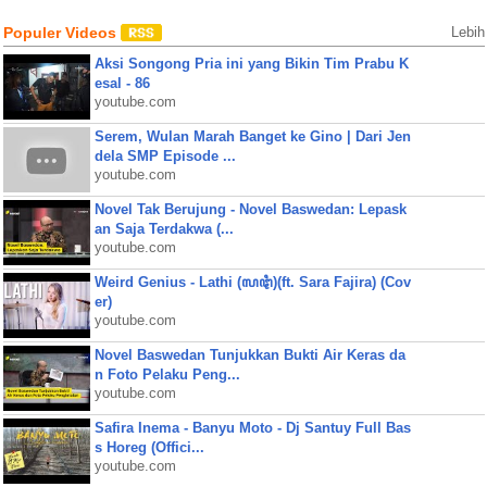
Populer Videos
Lebih
Aksi Songong Pria ini yang Bikin Tim Prabu K
esal - 86
youtube.com
Serem, Wulan Marah Banget ke Gino | Dari Jen
dela SMP Episode ...
youtube.com
Novel Tak Berujung - Novel Baswedan: Lepask
an Saja Terdakwa (...
youtube.com
Weird Genius - Lathi (ꦭꦛꦶ)(ft. Sara Fajira) (Cov
er)
youtube.com
Novel Baswedan Tunjukkan Bukti Air Keras da
n Foto Pelaku Peng...
youtube.com
Safira Inema - Banyu Moto - Dj Santuy Full Bas
s Horeg (Offici...
youtube.com