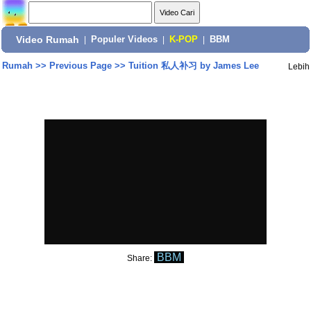
Video Rumah
|
Populer Videos
|
K-POP
|
BBM
Rumah
>>
Previous Page
>>
Tuition 私人补习 by James Lee
Lebih
BBM
Share: